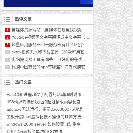
热评文章
自媒体资源网站（自媒体在哪里找视频资源）
1
Youtube视频英文字幕翻译成中文字幕（最新教程）
2
轻量应用服务器和云服务器有什么区别?哪个好用?
3
tiktok视频无水印下载工具（20款可用软件推荐）
4
电脑提词器工具有哪些？（好用的在线提词器分享）
5
代购中国商品的app有哪些？海外代购软件排行榜前十
6
热门文章
FastCGI 进程超过了配置的活动超时时限
IIS8请求筛选模块拒绝超过请求内容长度
adb.exe无法运行，提示0xc000007b错误
主板开启Intel虚拟化技术操作的具体方法
windows 2008 server 如何设置自动重启
利用宝塔面板简单防御CC方法