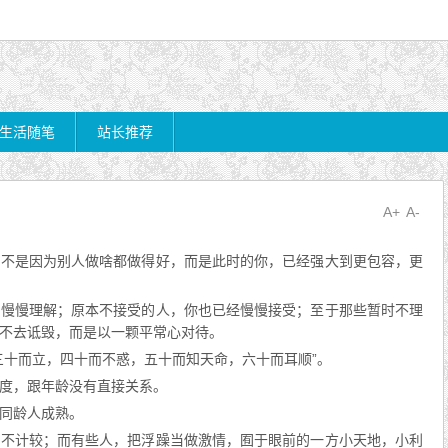
生活随笔
站长推荐
A+
A-
倒不是因为别人做啥都做得好，而是此时的你，已经强大到更包容，更
经慢慢理解；原本不接受的人，你也已经慢慢接受；至于那些暂时不理
不去诋毁，而是以一颗平常心对待。
三十而立，四十而不惑，五十而知天命，六十而耳顺”。
度，跟年龄没有直接关系。
同龄人成熟。
也不计较；而有些人，把浮躁当做激情，囿于眼前的一方小天地，小利