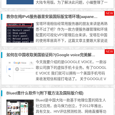
大陆专用版。为了解决此问题，小编整理了一
份解决方法供大家参考。请您按照下面的方法
处理。 一、Windows客户端 1. 使用记事本打
NEW
教你在纯IPv6服务器里安装国际版宝塔环境(aapanel图文配置)
开客户端文件夹根目录下面的 user.rule 文
宝塔环境相信经常用服务器的朋友来讲是再熟
件，如下图所示 2. 在该文件的顶部，找到 # r
悉不过了吧？作为一款方便服务器管理和环境
emote server: transfer with server 3. 在该行
配置的可视化VPS管理后台来讲，宝塔在中国
的下面，插入新...
的使用率居高不下，这篇文章主要跟大家说说
纯ipv6实例如何安装宝塔/aapanel(海外版)。
第一步：CloudFlare解析ipv6: 需要一个域名
NEW
如何在中国收取美国验证码?(Google voice完美解决方案)
在cloudflare解析一下咱ipv6小鸡的ip，如下
今天我要介绍的是GOOGLE VOICE，一款谷
图： 回到vps修改dns: echo -e "nameserver
歌公司旗下的虚拟手机卡业务。有了GOOGL
2001:67c:2b0::4\nnameserver 2001:67c:2b
E VOICE 我们就可以拥有一个美国手机号码
0::6" > /etc/res...
来收发短信和接打电话了。 关于GOOGLE V
OICE的介绍我就不废话了，不了解的朋友们
请移步Google Voice国内注册介绍，不管在美
Blued是什么软件?(附下载方法及国际版介绍)
国还是在中国，你都可以用GV号码来注册一
Blued是中国大陆一款基于地理位置的陌生人
些网站，间接的过滤一些广告营销短信。 下
社交应用，由马保力创立，于2012年推出，
面主要介绍如何利用他提供的免费手机号码来
具有交友、HIV评估预测检测、网络直播等功
实现人在中国收发美国银行的短信验证...