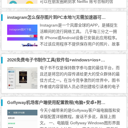
可以在朋友圈刷到求 Netflix 账号合租的信
息。那么，怎么获取便宜的 Netflix 奈飞账号
呢？关于Netflix分区的话题也聊过了。不过时
instagram怎么保存图片到PC本地?(无需加速器可下载视频)
间过去大半年，Netflix官方又调整了价格，比
Instagram是一个风靡全球的APP，是捕捉生
如土耳其区的调整就很多，现在相对来说比较
活瞬间的流行网络工具。 几乎每三分之一拥
便宜的区分别是这样四个国家，巴西，土耳
有 iPhone或Android设备已安装此应用程序。
其，阿根廷和巴基斯...
不过该应用程序不提供保存用户的照片、故事
或视频的功能，尽管它有许多令人难以拒绝的
优点，但这个问题是它的一个硬伤。 那么如
2026免费电子书制作工具(软件包+windows+ios+中文汉化版)
何下载Instagram 照片、视频、故事并将它们
电子书不仅是保持数字参与度的最佳平台，而
保存在手机或 PC?有什么办法可以解决这个问
且还是将您的内容传递给更大的受众群体的最
题： “如何从 Instagram 保存照片和视频？”。
佳方式之一。在当今竞争激烈的世界中，图书
今天给大家推荐一...
作者或内容营销人员必须创建吸引读者的电子
书。提供免费的内容电子书有助于建立潜在客
户列表，同时精心准备的电子书还可以使您的
Goflyway机场客户端使用配置教程(电脑+安卓+附节点)
客户相信自己的才能，知识和资源。 为什么
今天小编带来的是Goflyway客户端电脑版和安
需要创建电子书？ 电子书可立即下载和阅
卓版配置详细教程。废话不多说，直接上图
读，使他们在脑海中记忆犹新，而不必等待发
文。 一、电脑版 Goflyway Windows图形界面
行实体书。它甚至节省...