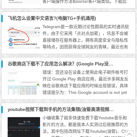
客户端操作方法和ss/ssr客户端类似。下载后
解压出来，打开Goflyway文件夹里面的Goflyw
ayTools.exe客户端，填写最新的goflyway账
飞机怎么设置中文语言?(电脑TG+手机通用)
号信息后，点击“启动”按钮，浏览器代理设置
Telegram是一款近期讨论性颇高的实时通讯软
成http 127.0.0.1 8100即可。 目前只有Windo
件，由于它采用「点对点加密」，讯息不会被
ws图形界面的客户端，其它电脑系统，比如M
直接储存在服务器上，拥有高度安全与隐私性
ac、Linux要使用命令...
等特点，因而获得全球网友的青睐，最近也有
不少网络商家、交流群组，纷纷在Telegram上
建立群组；然而无论是手机App还是计算机PC
谷歌商店下载不了应用怎么解决？(Google Play没在设备上使用电子邮件帐号)
版本，Telegram的语言设定并没有预设中文选
错误：您还没在设备上使用此电子邮件帐号打
项，这让不少新加入的用户感到相当头痛！今
开过 Google Play 商店应用，最近许多网友反
天这篇文章就要来教大家，如何将飞机APP改
映在谷歌商店下载应用的时候出现错误，具体
成中文版界面，而且...
错误提示为：This Google account is not yet
associated with a device. Please access the
Play Store app on your device before installi
youtube视频下载到手机的方法集锦(油管高清视频怎么保存到本地)
ng apps。当我们遇到这个问题的时候，可以
小编收集了超多快速免费下载Youtube音乐和
从以下几个方面去查找原因。 1、您的计算机
影片的方法，都是我本人实测过后很推荐的方
设备问题 2、谷歌账号问题：未与 Google 帐
法，其中包括改网址下载Youtube(油管)、Chr
号关...