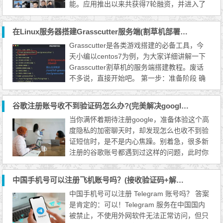
能。应用推出以来共获得7轮融资，并进入了
中国大陆以外市场。 【Blued历史】 Blued由
马保力创立。2000年，马保力建立了同志网
在Linux服务器搭建Grasscutter服务端(割草机部署教程)
站淡蓝网。在手机盛行年代，出于盈利的考
Grasscutter是各类游戏搭建的必备工具，今
虑，马保力决定将网站变成一个同志交友软
天小编以centos7为例，为大家详细讲解一下
件。2012年年初，马保力组建了一个小团
Grasscutter割草机的服务端搭建教程。废话
队，由于缺乏流动端的技术，马保力...
不多说，直接开始吧。 第一步：准备阶段 确
保您有一个Centos7服务器，或者虚拟机！并
且您的服务器已经连上了网络。 需要在您的
谷歌注册账号收不到验证码怎么办?(完美解决google短信接收)
服务器上部署Docker，如果您还有安装Docke
当你满怀着期待注册google，准备体验这个高
r请跟着我做 如果您已经安装Docker请直接跳
度隐私的加密聊天时，却发现怎么也收不到验
到第二步 1、安装必要依赖 yum install -y yu
证短信时，是不是内心焦躁。别着急，很多新
m-utils device-mapper...
注册的谷歌账号都遇到过这样的问题，此时你
可能已经打开浏览器开始谷歌「注册谷歌goo
gle/电报/纸飞机 App 中国手机号收不到验证
中国手机号可以注册飞机账号吗？(接收验证码+解除私聊限制)
码怎么办？ 无法接收google短信验证码的原
中国手机号可以注册 Telegram 账号吗？ 答案
因 外网软件未正常开启 手机运营商问题 goog
是肯定的：可以！Telegram 服务在中国国内
le服务宕机 检查外网软件是否正常开启 由于g
被禁止，不使用外网软件无法正常访问，但只
oogle服务器被屏...