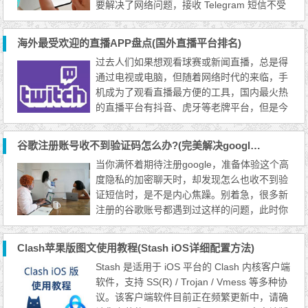
要解决了网络问题，接收 Telegram 短信不受
影响。 也就是说中国境内+86的手机号码，是
可以正常接收 Telegram 短信验证的，注册 Te
海外最受欢迎的直播APP盘点(国外直播平台排名)
legram 账号也就没有问题。 中国手机号接收
过去人们如果想观看球赛或新闻直播，总是得
Telegram 验证码的问题 中国国内手机号码是
通过电视或电脑，但随着网络时代的来临，手
可以接收验证码的，不过需要等待的时间会比
机成为了观看直播最方便的工具，国内最火热
较长，一般需要...
的直播平台有抖音、虎牙等老牌平台，但是今
天要讲的直播APP是海外比较受欢迎的专业直
播平台。使用者可通过直播 APP 观看及互动
谷歌注册账号收不到验证码怎么办?(完美解决google短信接收)
回应直播主，除了是一种有趣的社交方式外，
当你满怀着期待注册google，准备体验这个高
也能拉近与观看者的距离。接下来我们将推荐
度隐私的加密聊天时，却发现怎么也收不到验
几个海外最多人使用的直播 APP 给大家。 Tw
证短信时，是不是内心焦躁。别着急，很多新
itch Twitch 可以说...
注册的谷歌账号都遇到过这样的问题，此时你
可能已经打开浏览器开始谷歌「注册谷歌goo
gle/电报/纸飞机 App 中国手机号收不到验证
Clash苹果版图文使用教程(Stash iOS详细配置方法)
码怎么办？ 无法接收google短信验证码的原
Stash 是适用于 iOS 平台的 Clash 内核客户端
因 外网软件未正常开启 手机运营商问题 goog
软件，支持 SS(R) / Trojan / Vmess 等多种协
le服务宕机 检查外网软件是否正常开启 由于g
议。该客户端软件目前正在频繁更新中，请确
oogle服务器被屏...