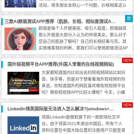
活动，很多朋友会担心一个问题，价格相差这么
多，轻量服务器是不是特别差呀？...
荐
三款AI颜值测试APP推荐（肌肤、长相、相似度测试APP）
颜值是每个人外貌美丽、吸引人程度，颜值越高
那么外貌是大部分人认为的帅哥美女。那么对于
您自己的肌肤了解吗？自己的长相好看与否，其
实很难客观的判断，那我们可以使用颜值测试AP
P来测试自己的颜值。不过测试颜...
NEW
国外短视频平台APP推荐(外国人常看的在线视频网站)
大家都知道国内比较出名的短视频网站比如抖
音、快手等，但是对于想看看海外短视频的你
来说，你知道国外的网民喜欢哪些短视频平台
吗？哪些短视频APP比较火爆呢？今天，小编
精心挑选了13个观看影视剧的流媒体平台，走
过路过不要错过，在观看影视剧的过程中发现
NEW
Linkedln领英国际版无法进入怎么解决?(windows+macOS客户端)
精彩，体验快乐。观看体验自然是用电视比较
领英Linkedln是微软旗下的一款职场社交平
好，今日推荐的一些网站有TV APP，也有移
台，由于领英2021年退出中国后，所有个人
动端和电脑端使用的Web APP，分享给大家。
资料位置在中国大陆位置的注册用户只能登录
Netflix 这个就不用...