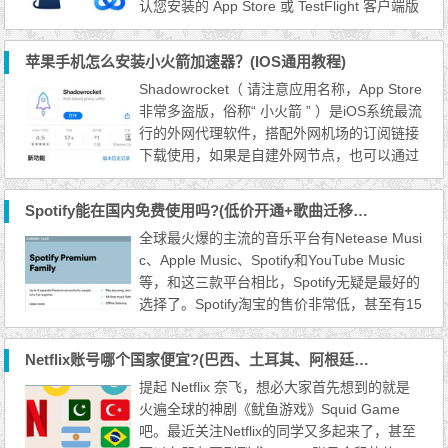
认您安装的 App Store 或 TestFlight 客户端版
本不低于1.2.0。Stash 1.3.0 (Build 128) 以后
的新版本采用了全新的首页DashBoard界面，
苹果手机怎么安装小火箭加速器？(IOS通用教程)
请使用新版本客户端的用户参考第5步操作的
Shadowrocket（ 请注意应用名称，App Store
说明。 Stash IOS版使用教程： 一、使用Safa
非常多盗版，俗称“ 小火箭 ” ）是iOS系统最流
ri浏览器登录进入个人中心，在仪表盘页面或
行的外网代理软件，搭配外网机场的订阅链接
我的订...
下载使用，如果是自建外网节点，也可以通过
扫描节点二维码快速导入。 由于境内地区 Ap
p Store 禁止代理应用因此已被下架，当前需
Spotify能在国内免费使用吗?(低价开通+歌曲迁移教程)
要在访问境外 App Store 获取，因此需要境外
全球最火爆的主流的音乐平台有Netease Musi
Apple ID 方可获取下载，应用售价 $2.99 ，
c、Apple Music、Spotify和YouTube Music
约人民币20元。请注意，该费用收取方为iOS
等，和这三款平台相比，Spotify无疑是最好的
应用开发者，...
选择了。Spotify淘宝的售价非常低，甚至有15
元/年的，本人也买过，基本不过超过三个
月，一般都是三个月的新用户体验，换邮箱绑
Netflix账号哪个国家便宜?(巴西、土耳其、阿根廷还是巴基斯坦价格对比)
定到你的账号上。一直这样买固然划算，但是
提起 Netflix 奈飞，想必大家首先想到的就是
无法保存你的歌单，而且也比较麻烦。 三款
火遍全球的神剧《鱿鱼游戏》Squid Game
主流平台对比 Netease Music：没有周杰伦的
吧。最近关注Netflix的同学又多起来了，甚至
歌，曲库小。 Apple Mu...