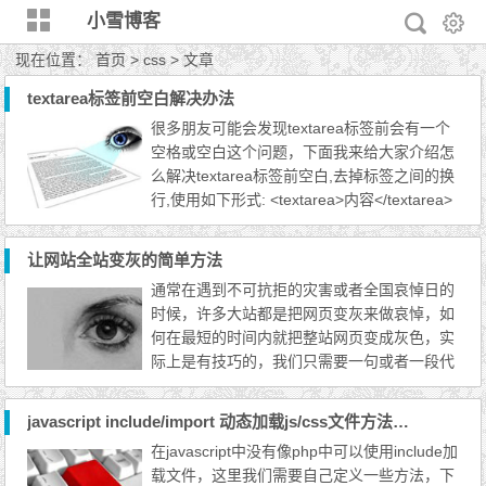
小雪博客
现在位置：
首页
> css > 文章
textarea标签前空白解决办法
很多朋友可能会发现textarea标签前会有一个
空格或空白这个问题，下面我来给大家介绍怎
么解决textarea标签前空白,去掉标签之间的换
行,使用如下形式: <textarea>内容</textarea>
下面这种格式不对,代码如下: <textarea> 内容
</textarea>
让网站全站变灰的简单方法
通常在遇到不可抗拒的灾害或者全国哀悼日的
时候，许多大站都是把网页变灰来做哀悼，如
何在最短的时间内就把整站网页变成灰色，实
际上是有技巧的，我们只需要一句或者一段代
码就可以实现，下面是小雪博客收集网上的一
些简单方法。 全站CSS样式，通常情况下，
javascript include/import 动态加载js/css文件方法总结
整站都是有一个共用的CSS样式的，我们只需
在javascript中没有像php中可以使用include加
要在整站 CSS 样式里面添加如下的代码就可
载文件，这里我们需要自己定义一些方法，下
以了: html { filter:progid:DXImageTransform.