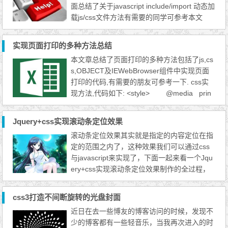
面总结了关于javascript include/import 动态加
Micr...
载js/css文件方法有需要的同学可参考本文
章。 第一种:一般用在外部CSS文件中加载必
须的文件,程序代码如下: @import url(style.cs
实现页面打印的多种方法总结
s); 只能用在CSS文件中或者style标签中. 第二
本文章总结了页面打印的多种方法包括了js,cs
种:简单的在页面中加载一个外部CSS文件,程
s,OBJECT及IEWebBrowser组件中实现页面
序代码如下: document.createStyleSheet(css
打印的代码,有需要的朋友可参考一下. css实
File); 第...
现方法,代码如下: <style> @media prin
t { .ptn {display:block;} &...
Jquery+css实现滚动条定位效果
滚动条定位效果其实就是指定的内容定位在指
定的范围之内了，这种效果我们可以通过css
与javascript来实现了，下面一起来看一个Jqu
ery+css实现滚动条定位效果制作的全过程，
具体如下,这是在P项目碰到的一个功能实现，
我姑且把它称为滚动条定位。 假设有一个这
css3打造不间断旋转的光盘封面
样的列表组件U，当我点击item7时,U会产生sc
近日在去一些博友的博客访问的时候，发现不
rollTop值,同时U会被重新渲染。当我刷新页面
少的博客都有一些轻音乐，当我再次进入的时
时或者点击item5，scrollTop会自动变为0(点