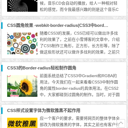
候，音乐CD会自动的播放，给人一种相对轻
击item或刷新页面,U...
松的感觉，而令我最感兴趣的则是这个音乐C
D是怎么做成的，以前我只看到过在酷狗等软
件上面有自动不间断旋转的光盘，而又如何将
CSS圆角效果 -webkit-border-radius(CSS3中border-radius隐藏的威力)
这个不间断的光盘放到网上呢，给我第一眼的
随着CSS3的发展，CSS已经可以做出许多炫
感觉就是 CSS 3 制作的。 然后就去各种的 G
利的效果了，之前在小雪博客的文章中，介绍
G，想要找到制作的方法，首先让我困惑的
了CSS制作三角形，正方形，长方形等，除了
是，这个不间断旋转的光盘...
做这些形状还可以做许多炫利的效果，之前只
要做图片就一定会在PS里面先做出形状来，
这样就需要加载图片，这样不如直接用CSS来
CSS3的Border-radius轻松制作圆角
加载的效率快一些，而且有些图片上面嵌入文
前面系统总结了CSS3中Gradient和RGBA的
字，简单的文字也可以在CSS里面设计出来，
用法，今天我们在一起来看看CSS3中制作圆
所以能用CSS的尽可能使用CSS来实现。 bor
角的属性border-radius的具体用法。在CSS2
der-radius：用这个属性能实...
中，大家都碰到过圆角的制作。当时，对于圆
角的制作，我们都需要使用多张圆角图片做为
背景，分别应用到每个角上，我应用最多的就
CSS样式设置字体为微软雅黑不起作用
是在需要圆角的元素标签中加四个空标签，然
应一个客户的要求，需要将网页的整体字体全
后在每个空标签中应用一个圆角的背景位置，
部改为微软雅黑的字体，其实之前也有客户有
然后在对这几个应用了圆角的标签进行定位到