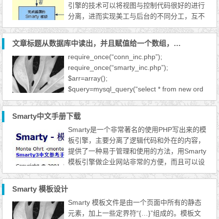
引擎的技术可以将视图与控制代码很好的进行
尤为重要。 Smarty的优点...
分离，进而实现美工与后台的不同分工，互不
影响，对于 smarty 强大的功能，不仅可以实
现视图与控制代码的分离，更可以生成缓存文
文章标题从数据库中读出，并且赋值给一个数组，最后通过smarty循环显示出来
件，使网页的速度更快，smarty 模板引擎是
require_once(“conn_inc.php”);
一个老牌的引擎文件，因为其功能强大，一直
require_once(“smarty_inc.php”);
在使用，从未搞清楚 smarty 模板引擎真正的
$arr=array();
核心代码原理。 ...
$query=mysql_query(“select * from new ord
er by id desc”);
Smarty中文手册下载
Smarty是一个非常著名的使用PHP写出来的模
板引擎，主要分离了逻辑代码和外在的内容，
提供了一种易于管理和使用的方法，用Smarty
模板引擎做企业网站非常的方便，而且可以设
置生成缓存文件，大大提高了网页打开速度，
Smarty模板引擎功能如此的强大，当然Smart
Smarty 模板设计
y模板引擎标签也是非常庞大的，对于这些标
Smarty 模板文件是由一个页面中所有的静态
签，使用跟php语言的用法都是相通的，而要
元素，加上一些定界符“{…}”组成的。模板文
记住这些标签却不是一件很容易的事情，所以