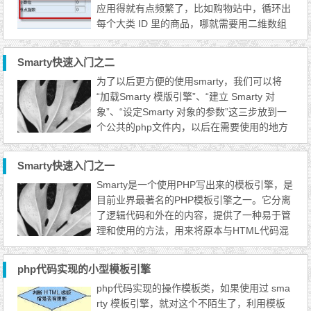
应用得就有点频繁了，比如购物站中，循环出
每个大类 ID 里的商品，哪就需要用二维数组
了，而在理解 php 二维数组中的一维数组
时，显得有点挺繁琐的，而且不好理解，在P
Smarty快速入门之二
HP的二维数组循环中，可以直接用 section 循
为了以后更方便的使用smarty，我们可以将
环即可，而 name 的值则是二维数组中的一维
“加载Smarty 模版引擎”、“建立 Smarty 对
数组。 在 smarty 模板中读取 php 二维数组相
象”、“设定Smarty 对象的参数”这三步放到一
对于直接在 php 中读...
个公共的php文件内，以后在需要使用的地方
我们直接reuqire一下，即可，例如：
Smarty快速入门之一
Smarty是一个使用PHP写出来的模板引擎，是
目前业界最著名的PHP模板引擎之一。它分离
了逻辑代码和外在的内容，提供了一种易于管
理和使用的方法，用来将原本与HTML代码混
杂在一起PHP代码逻辑分离。简单的讲，目的
就是要使PHP程序员同前端人员分离，使程序
php代码实现的小型模板引擎
员改变程序的逻辑内容不会影响到前端人员的
php代码实现的操作模板类，如果使用过 sma
页面设计，前端人员重新修改页面不会影响到
rty 模板引擎，就对这个不陌生了，利用模板
程序的程序逻辑，这在多人合作的项目中显的