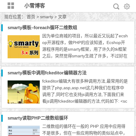
小雪博客
现在位置：
首页
> smarty > 文章
smarty模板–foreach循环二维数组
因为单位商城的项目，所以最近又玩起了ecsh
op开源程序，做PHP的应该知道，Ecshop开
源程序用的是smarty框架，用了许久的tk框架
之后，突然觉得smarty生疏了许多，不过好在
也是程序模板分离的，简单温习了一下之后就
开始上手了，而最开始遇到的二维数组的循环
smarty模板中调用fckeditor编辑器方法
问题。 先是在PHP层把数据库中的内容读取
fckeditor编辑大有很多种调用方法,最常用的是
了出来，而这是一个二维数组，然后需要在模
提供了php,asp,asp.net这几种我们在程序中
板层把这个内容给循环读取出来，查了一些资
调用了,同时它也支持js调用方法,下面我们来
源，终于解决了，现把相...
看js调用fckeditor编辑器的方法,代码如下: <sc
ript type="text/javascript" src="fckeditor/fcke
ditor.js"></script> <form method="POS
smarty读取PHP二维数组循环
T"> <script type="text/javascript"> ...
二维数组的循环在一般的 PHP 应用中应用得
不是很多，但在一些应用购物的类似站点中，