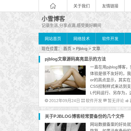
关于我们
友情链接
小雪博客
记录生活,分享点滴,感受美好瞬间
网站首页
网络技术
软件开发
现在位置：
首页
> Pjblog > 文章
pjblog文章源码高亮显示的方法
一直在用pjblog
体验是很不友好的，我比
or的高点显示，其实在p
CSS控制样式来达到
L代码运行、另存为，这也
2012年09月24日
软件开发
暂无评论
关于PJBLOG博客经常要备份的几个文件
网站数据备案的好处就
恢复，如果没有备份的