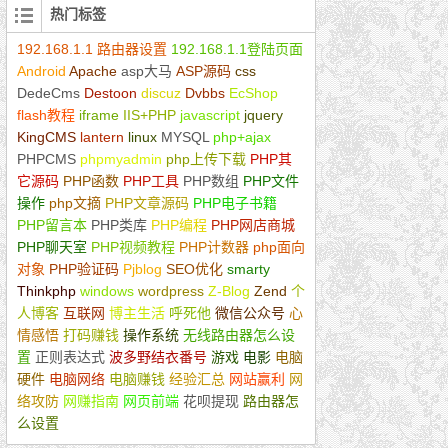
热门标签
192.168.1.1 路由器设置
192.168.1.1登陆页面
Android
Apache
asp大马
ASP源码
css
DedeCms
Destoon
discuz
Dvbbs
EcShop
flash教程
iframe
IIS+PHP
javascript
jquery
KingCMS
lantern
linux
MYSQL
php+ajax
PHPCMS
phpmyadmin
php上传下载
PHP其
它源码
PHP函数
PHP工具
PHP数组
PHP文件
操作
php文摘
PHP文章源码
PHP电子书籍
PHP留言本
PHP类库
PHP编程
PHP网店商城
PHP聊天室
PHP视频教程
PHP计数器
php面向
对象
PHP验证码
Pjblog
SEO优化
smarty
Thinkphp
windows
wordpress
Z-Blog
Zend
个
人博客
互联网
博主生活
呼死他
微信公众号
心
情感悟
打码赚钱
操作系统
无线路由器怎么设
置
正则表达式
波多野结衣番号
游戏
电影
电脑
硬件
电脑网络
电脑赚钱
经验汇总
网站赢利
网
络攻防
网赚指南
网页前端
花呗提现
路由器怎
么设置