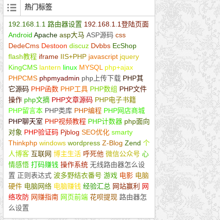
热门标签
192.168.1.1 路由器设置
192.168.1.1登陆页面
Android
Apache
asp大马
ASP源码
css
DedeCms
Destoon
discuz
Dvbbs
EcShop
flash教程
iframe
IIS+PHP
javascript
jquery
KingCMS
lantern
linux
MYSQL
php+ajax
PHPCMS
phpmyadmin
php上传下载
PHP其
它源码
PHP函数
PHP工具
PHP数组
PHP文件
操作
php文摘
PHP文章源码
PHP电子书籍
PHP留言本
PHP类库
PHP编程
PHP网店商城
PHP聊天室
PHP视频教程
PHP计数器
php面向
对象
PHP验证码
Pjblog
SEO优化
smarty
Thinkphp
windows
wordpress
Z-Blog
Zend
个
人博客
互联网
博主生活
呼死他
微信公众号
心
情感悟
打码赚钱
操作系统
无线路由器怎么设
置
正则表达式
波多野结衣番号
游戏
电影
电脑
硬件
电脑网络
电脑赚钱
经验汇总
网站赢利
网
络攻防
网赚指南
网页前端
花呗提现
路由器怎
么设置