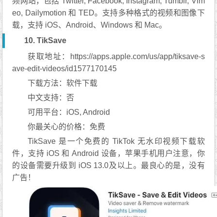
频网站，包括 Twitter, Facebook, Instagram, Tumblr, Vim
eo, Dailymotion 和 TED。支持多种格式的视频和图像下
载，支持 iOS、Android、Windows 和 Mac。
10. TikSave
获取地址：https://apps.apple.com/us/app/tiksave-s
ave-edit-videos/id1577170145
下载方法：软件下载
中文支持：否
可用平台：iOS, Android
你最关心的价格：免费
TikSave 是一个免费的 TikTok 无水印视频下载软
件，支持 iOS 和 Android 设备，苹果手机用户注意，你
的设备需要升级到 iOS 13.0及以上。最良心的是，没有
广告！