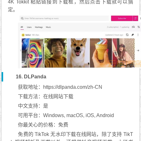
4K Tokkit 粘贴链接到下载框，然后点击下载就可以搞
定。
16. DLPanda
获取地址：https://dlpanda.com/zh-CN
下载方法：在线网站下载
中文支持：是
可用平台：Windows, macOS, iOS, Android
你最关心的价格：免费
免费的 TikTok 无水印下载在线网站，除了支持 TikT