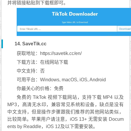
并将链接粘贴到下载框即可。
14. SaveTik.cc
获取地址：https://savetik.cc/en/
下载方法：在线网站下载
中文支持：否
可用平台：Windows, macOS, iOS, Android
你最关心的价格：免费
免费的 TikTok 视频下载网站，支持下载 MP4 以及
MP3，高清无水印，兼容常见系统和设备，缺点是没有
中文支持，但是操作步骤跟我们推荐的其他网站类似，
比较简单。苹果用户请注意，iOS 13+ 无需安装 Docum
ents by Readdle，iOS 12及以下需要安装。