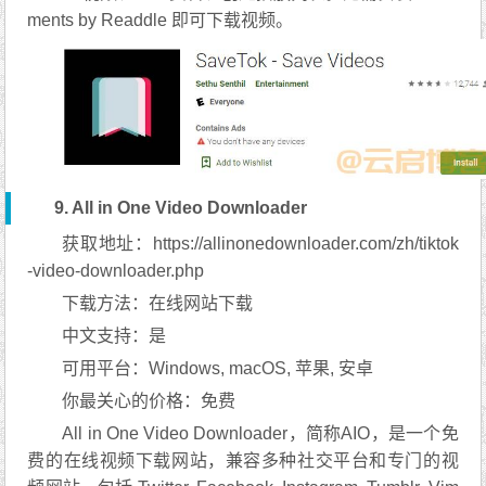
ments by Readdle 即可下载视频。
9. All in One Video Downloader
获取地址：https://allinonedownloader.com/zh/tiktok
-video-downloader.php
下载方法：在线网站下载
中文支持：是
可用平台：Windows, macOS, 苹果, 安卓
你最关心的价格：免费
All in One Video Downloader，简称AIO，是一个免
费的在线视频下载网站，兼容多种社交平台和专门的视