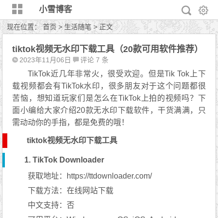
小雪博客
现在位置：
首页
>
生活随笔
> 正文
tiktok视频无水印下载工具（20款可用软件推荐）
2023年11月06日
评论 7 条
TikTok近几年非常火，很受欢迎。但是Tik Tok上下
载视频都会有TikTok水印，很多朋友对于这个问题都很
苦恼，想知道玩家们是怎么在TikTok上拍的视频吗？下
面小编给大家介绍20款无水印下载软件，干货满满，只
需动动你的手指，都是免费的哦！
tiktok视频无水印下载工具
1. TikTok Downloader
获取地址：https://ttdownloader.com/
下载方法：在线网站下载
中文支持：否