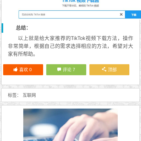
总结：
以上就是给大家推荐的TikTok视频下载方法，操作
非常简单，根据自己的需求选择相应的方法，希望对大
家有所帮助。
喜欢
0
评论 7
顶部
标签：
互联网