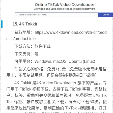
15. 4K Tokkit
获取地址：https://www.4kdownload.com/zh-cn/prod
ucts/product-tokkit
下载方法：软件下载
中文支持：是
可用平台：Windows, macOS, Ubuntu (Linux)
你最关心的价格：免费+付费（免费版本无需绑定信
用卡，不限制试用期，但是会限制视频单日下载量）
4K Tokkit 是4K Video Downloader 旗下的产品，专
门用于 TikTok 视频下载，支持下载 TikTok 字幕、完整帐
户、标签、歌曲相关视频和单曲视频。免费版本支持 Tik
Tok 标签、帐户或歌曲相关下载，每天可下载50次。使
用起来也比较简单，复制正确的 TikTok 视频链接，打开