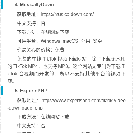
4. MusicallyDown
获取地址：https://musicaldown.com/
中文支持：否
下载方法：在线网站下载
可用平台：Windows, macOS, 苹果, 安卓
你最关心的价格：免费
免费的在线 TikTok 视频下载网站，除了下载无水印
的 TikTok MP4，也支持 MP3。这个网站是专门为下载 Ti
kTok 音视频而开发的，所以不支持其他平台的视频下
载。
5. ExpertsPHP
获取地址：https://www.expertsphp.com/tiktok-video
-downloader.php
下载方法：在线网站下载
中文支持：否