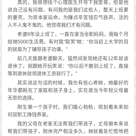
真的，我很想找个心理医生开导下我堂哥，但是他
说自己没有问题，有问我的是我们这些人，整天上班累
的要死，为资本家玩命，为赚点辛苦钱忍气吞声，活的
人不人鬼不鬼的，他觉得我们才有问题。
老婆8年没上班了，一直在家当全职妈妈，我每个月
给她5000生活费。有时我“取笑”她：“你当初上大学的目
的就是为了辅导孩子功课。”
前几天我跟老婆聊天，猛然间发现她还有12年就该
退休了，就跟她开玩笑说：“你以后干脆别上班了，直接
等到退休就领退休工资就行了。”
其实说这句话的时候，我也有些心疼她，她最好的
年华都耗在了家庭和孩子身上，实在是当今年轻父母最
无奈的选择。
刚生第一个孩子时，我们雄心勃勃，规划着未来如
何双职工挣钱养家。
我的父母在老家无法帮我们带孩子，丈母娘本来说
帮我们带孩子，刚休完产假没多久，她就着急忙慌地把