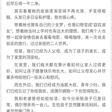
后早忘得一干二净。
其实看着她的皮肤逐渐变得不再光滑、手变得粗
糙、头发已多日没有护理，我也很心疼。
想着她也曾有自己的少女梦，也曾幻想变成“窈窕淑
女”，想着她当时上学时也有远大的理想。我们两个人也
想一起穿穿情侣装去看看电影、喝喝咖啡，来一次说走
就走的旅行，过过亲密的二人世界。
但是，我们已经为人父母、成为了孩子的家长、成
为了家里的顶梁柱。
在家里，我们每天都在算计着如何让家人过得更
好，如何让孩子健康快乐地长大，如何让父母安心并尽
量多地给他们一些关心和慰问。
而在外边，我们已经成为油腻大叔、青年少妇，我
们已经忘记了你侬我侬，连偶尔拥抱一下也觉得陌生。
我和老婆曾经如胶如漆，如今分床陪孩子已是日
常，偶尔想亲热一会儿，生怕孩子忽然醒来找妈妈，或
者忽然推门而入。