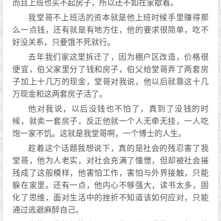
而且上班也买不起房子，所以还不如在家歇着。
我堂哥不上班活的资本就是他上班时候手里赚得那
么一点钱，还有就是有地方住，他的要求很简单，吃不
好没关系，只要饿不死就行。
去年我们家这里拆迁了，因为棚户区改造，价格很
便宜，伯父家里分了钱和房子，伯父给堂哥弄了两套房
子加上十几万的现金，堂哥对我说，他以后就靠这十几
万现金和这两套房子活了。
他对我说，以后没钱也不怕了，真到了没钱的时
候，就卖一套房子，反正他就一个人无牵无挂，一人吃
饱一家不饥。这就是我堂哥啊，一个博士的人生。
趁着这个话题我想说下，真的是社会的残忍害了我
堂哥，他为人老实，对社会充满了憧憬，但却被社会摧
残成了这般模样，他害怕工作，害怕与外界接触，只能
躲在家里。还有一点，他内心不够强大，读书太多，固
化了思维，面对生活中的挫折不知道该如何应对，只能
通过逃避麻醉自己。