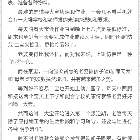
表、准备各种物料。
最难的是辅导大宝功课和作业，一会儿不看手机就
会有一大堆学校和老师发的未读的通知和要求。
每天陪着大宝做作业直到晚上七八点是最低标准，
周末也至少有一天要完成作业或预习功课，同时还要“防
范”二宝来捣乱，更怕冷落她了。
老婆变得比我还忙，而对我来说，上班仿佛是一种
“解脱”一般。
而在家里，一向温柔贤惠的老婆被孩子逼成“哮天犬”
和“母老虎”的次数猛然增加，并有越来越多之势。
等到好不容易二宝也开始上幼儿园了，每天单照顾
和接送两个宝贝上下学和配合学校的事情就够老婆好好
地喝一大壶。
然而这时，大宝开始进入第二个叛逆期，老婆每天
除了应付她正常的生活照顾和学习辅导，还要与她进行
各种“明争暗斗”。
时不时老婆就会被就会被气得吹胡子瞪眼，有时候