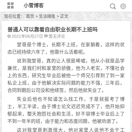
小雪博客
现在位置：
首页
>
生活随笔
> 正文
普通人可以靠着自由职业长期不上班吗
2021年06月27日
暂无评论
堂哥是个博士，长期不上班，在家躺着，这样的状
态已经持续六年了，他靠什么活着呢。
说到我堂哥，真的让人很是唏嘘，他从小就是品学
兼优，是我们村和家里的骄傲，他为人老实，不懂社会
上的东西，研究生毕业后被他一个师兄引荐到了到一家
私企上班，由于他解决实际问题的能力不强，三年后，
合同到期后公司没和他续签，然后他就失业了。
失业后他也不知道怎么找工作，于是就报考了博
士，半工半读，由于博士论文迟迟完成不了，他开始抑
郁起来，整天抱怨社会和生活，好不容博士毕业后上了
不到一年半的班，由于能力和态度问题，他被劝退了。
这对我堂哥刺激很大，他对家里人说他不会干工