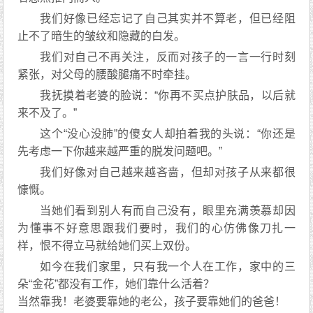
我们好像已经忘记了自己其实并不算老，但已经阻
止不了暗生的皱纹和隐藏的白发。
我们对自己不再关注，反而对孩子的一言一行时刻
紧张，对父母的腰酸腿痛不时牵挂。
我抚摸着老婆的脸说：“你再不买点护肤品，以后就
来不及了。”
这个“没心没肺”的傻女人却拍着我的头说：“你还是
先考虑一下你越来越严重的脱发问题吧。”
我们好像对自己越来越吝啬，但却对孩子从来都很
慷慨。
当她们看到别人有而自己没有，眼里充满羡慕却因
为懂事不好意思跟我们要时，我们的心仿佛像刀扎一
样，恨不得立马就给她们买上双份。
如今在我们家里，只有我一个人在工作，家中的三
朵“金花”都没有工作，她们靠什么活着？
当然靠我！老婆要靠她的老公，孩子要靠她们的爸爸！