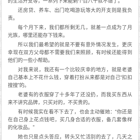
的生活开支等，一系列下来能剩个百八十就不错了。
还房贷、养车、出门吃喝游玩等大的开支则是我负
责。
每个月下来，我们都所剩无几，就差一点成为了月
光族，哪里还能存下钱来。
所以我们最希望的就是不要有意外情况发生，更庆
幸现在双方父母都不需要我们来照顾，有时候还能得到
他们的一些小帮助。
对我来说，我还有一个比较庆幸的地方，就是老婆
自己基本上不花什么钱，穿着打扮从来都是对自己“扣扣
搜搜”的。
老婆有的衣服穿了十多年了还没扔，而我买东西从
来不讲究品牌，只买对的，不买贵的。
有时候我实在看不下去了，也会主动催她：“你还是
在自己身上花点钱吧，买几身合适的衣服，备几套像样
的化妆品。”
她也只是点头答应，转头又忙活别的去了，几天之