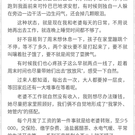
跑到我面前来可怜巴巴地求安慰，有时候则独自一人躲
在旁边一边干活一边生闷气，还会掉几颗眼泪。
这种状态，就是现在我和老婆每天的日常，不用说
她再出去工作，就连晚上睡觉时间都不够了。
好不容易到了周末想休息一下，孩子在家里蹦跳个
不停，等不了多久，两个家伙要不是打起来了，要不就
叫嚷着肚子饿了，要不就是闹觉了耍脾气。
有时候我们也心疼孩子这么早就两点一线了，趁着
周末时间也尽量带她们出去“放放风”，感受一下自然。
过来人都知道，每出去一次，大人都要掉一层皮，
等回家后还有一大堆事在等着呢。
老婆不工作就自然没有收入，我则想尽办法赚钱，
她尽量把家里照顾好，我们俩不自觉地形成了“我掌外、
她管内”的搭配。
每个月发了工资的第一件事就是给老婆转账，至少5
000。交保险、缴学杂费、油盐酱醋茶、水电气暖、平常