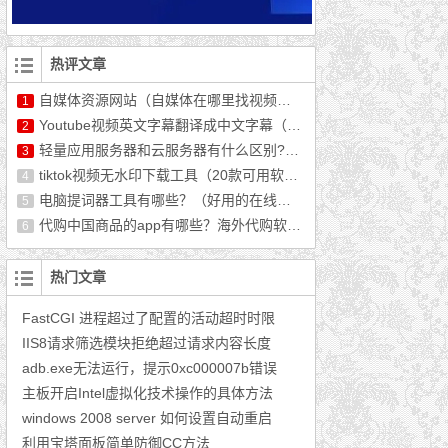
热评文章
自媒体资源网站（自媒体在哪里找视频资源）
1
Youtube视频英文字幕翻译成中文字幕（最新教程）
2
轻量应用服务器和云服务器有什么区别?哪个好用?
3
tiktok视频无水印下载工具（20款可用软件推荐）
4
电脑提词器工具有哪些？（好用的在线提词器分享）
5
代购中国商品的app有哪些？海外代购软件排行榜前十
6
热门文章
FastCGI 进程超过了配置的活动超时时限
IIS8请求筛选模块拒绝超过请求内容长度
adb.exe无法运行，提示0xc000007b错误
主板开启Intel虚拟化技术操作的具体方法
windows 2008 server 如何设置自动重启
利用宝塔面板简单防御CC方法