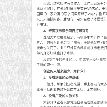
弟弟开炸鸡店时有合作人，工作上经常有
愿意打游戏，在他游戏圈子里有开VR店的。于
圈里的一家公寓的写字间里开起了VR店。刚
玩儿来招揽顾客，后期有一定知名度了才慢慢好
万块钱。
3、经营夜市娱乐项目打起官司
沈阳大力发展夜经济，有很多地方开办了
五六百的收入让他尝到了甜头，于是他又在别
夜市也关门了。业户只好联合起来与夜市老板
弟的几万块钱也打了水漂。
经过3年多的创业经历，弟弟早出晚归着
了新的职业生涯。
创业的人越来越少，为什么？
1、没有雄厚的经济基础
一般对于草根创业者来讲，手上都没有太
业者一旦创业失败将会血本无归，无力翻身。
2、没有广泛的人脉关系
大部分创业者只是凭借自身经验或者跟随