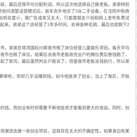
分歧，最后还得平均分配利润，所以这次他选择自己做老板。弟弟特别
是他问清楚运营模式后，驱车去外地买了3台二手设备，在沈阳中街商
开始知名度小，做广告成本又太大，只能靠朋友介绍和网上发布免费试
起来。弟弟这个店经营了1年多时间，去掉各种花销，最后也就剩下2
夜市。弟弟在塔湾国际兴顺夜市租了床位经营儿童娱乐项目。每天平均
的夜市也租了床位。结果后去夜市老板收完业户的摊位费后卷钱跑了，
打起了官司。最后虽然判业户胜诉了，但是夜市老板没钱执行，所以弟
实累够呛，但却几乎没赚到钱。如今他放弃了创业，当上了海员，开始
多的钱。而创业有时却需要不断地投资才能看到更大的收益。同时，创
市场潮流去做一些创业项目，这就存在太大的不确定性。如果身边有某