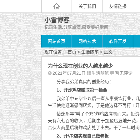
关于我们
友情链接
小雪博客
记录生活,分享点滴,感受美好瞬间
网站首页
网络技术
软件开发
现在位置：
首页
>
生活随笔
> 正文
为什么现在创业的人越来越少
2021年07月21日
生活随笔
暂无评论
分享我弟弟真实的创业经历：
1、开炸鸡店赚取第一桶金
我弟弟中专毕业以后一直从事餐饮行业，
生活使他逐渐感到厌烦，于是他选择不再打工开
恰逢那年“叫了个鸡”炸鸡店席卷而来。投
天有六七百的收入，后期由于加盟店遍地开花
合伙人商量后将炸鸡店兑了出去。干了一年时间
2、开VR店实现自己做老板