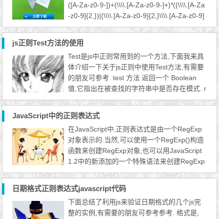
([A-Za-z0-9-])+(\\\\.[A-Za-z0-9-]+)*((\\\\.[A-Za
月、日之间不用分隔符。 ...
-z0-9]{2,})|(\\\\.[A-Za-z0-9]{2,}\\\\.[A-Za-z0-9]
{2,}))$)\\\\b\"; 后面的什么就是很简单了。 原
代码是这样的,如下代码: function isValidMail
js正则Test方法的使用
(sText){ var reMail = /^(?:w+.?)*w+@(?:w
Test是js中正则常用到的一个方法,下面我来具
+.?)*w+$/; ...
体介绍一下关于js正则中使用Test方法,有需要
的朋友可参考. test 方法 返回一个 Boolean
值,它指出在被查找的字符串中是否存在模式. r
gexp.test(str) javascript 正则对象创建 和用法
声明javascript 正则表达式,代码如下: var reC
JavaScript中的正则表达式
at = new RegExp("cat"); 你也可以:var reCat
在JavaScript中,正则表达式是由一个RegExp
= /cat/;//Perl 风格 （推荐） 学习最常用的 test
对象表示的.当然,可以使用一个RegExp()构造
exec match search replace spl...
函数来创建RegExp对象,也可以用JavaScript
1.2中的新添加的一个特殊语法来创建RegExp
对象. 就像字符串直接量被定义为包含在引号
内的字符一样,正则表达式直接量也被定义为
日期格式正则表达式javascript代码
包含在一对斜杠(/)之间的字符.所以,JavaScrip
下面总结了利用js来验证日期格式的几个js完
t可能会包含如下的代码: var pattern = /s$/; 这
整的实例,有需要的朋友可参考参考. 格式是,
行代码创建一个新的RegExp对象,并将它赋给