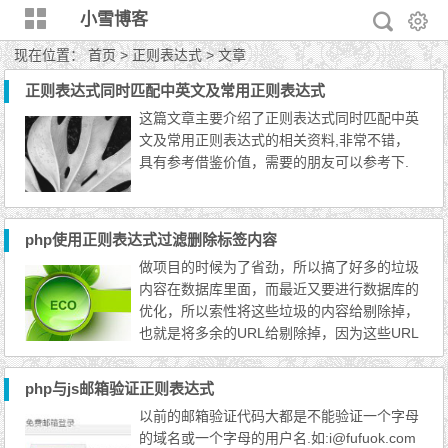
小雪博客
现在位置：
首页
> 正则表达式 > 文章
正则表达式同时匹配中英文及常用正则表达式
这篇文章主要介绍了正则表达式同时匹配中英
文及常用正则表达式的相关资料,非常不错，
具有参考借鉴价值，需要的朋友可以参考下.
php使用正则表达式过滤删除标签内容
做项目的时候为了省劲，所以搞了好多的垃圾
内容在数据库里面，而最近又要进行数据库的
优化，所以索性将这些垃圾的内容给剔除掉，
也就是将多余的URL给剔除掉，因为这些URL
完全是可以写在网页里面的，而没必要插进m
ysql数据库。 好了，关于冗余的html标签，直
php与js邮箱验证正则表达式
接使用如下的代码： for( $i=1;$i<=5;$i++ )
以前的邮箱验证代码大都是不能验证一个字母
{ $sql ="SELECT * FROM `表名`&n...
的域名或一个字母的用户名.如:i@fufuok.com