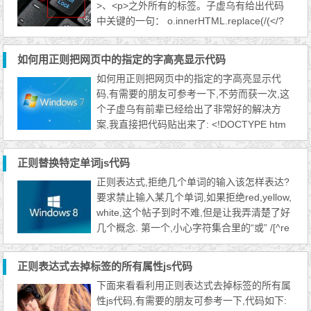
>、<p>之外所有的标签。子虚乌有给出代码
中关键的一句： o.innerHTML.replace(/(</?
(?!br|p|img)[^>/]*)/?>/gi,''); 刚开始没反应过
来，后来才想起来，这个正则不用区分起始和
如何用正则把网页中的指定的字高亮显示代码
结束标签。 </?(?!br|p|img) 匹配除了保护标
如何用正则把网页中的指定的字高亮显示代
签外标签的起始标签或者是结束标签的一部
码,有需要的朋友可参考一下,不劳而获一次,这
分。 [^>/]* 匹配到>或...
个子虚乌有前辈已经给出了非常好的解决方
案,我直接把代码贴出来了: <!DOCTYPE htm
l PUBLIC "-//W3C//DTD XHTML 1.0 Transitio
nal//EN" "http://www.w3.org/TR/2000/REC-
正则替换特定单词js代码
xhtml1-20000126/DTD/xhtml1-transitional.dt
正则表达式,拒绝几个单词的输入该怎样表达?
d"> <html xmlns="http:...
要求禁止输入某几个单词,如果拒绝red,yellow,
white,这个帖子到时不难,但是让我弄清楚了好
几个概念. 第一个,小心字符集合里的“或” /[^re
d|yellow|white]/ 这个正则里的所有或都没有意
义,等同于: /[^redyellowwhite]/ 意思就是不能
正则表达式去掉标签的所有属性js代码
含有以下列出的所有字母. 正解: /red|yellow|w
下面来看看利用正则表达式去掉标签的所有属
hite/第二个概念. 只要整个正则匹配成功,无论
性js代码,有需要的朋友可参考一下,代码如下:
子正则表达式是否匹配成功,括号都会捕捉...