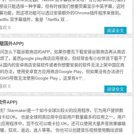
lix预设只能选择一种字幕，但有时候我们想要荧幕显示中英字幕，这时
x双字幕功能，而这项功能可以透过安装额外的Chrome插件程序来做到。
lix 双字幕插件，象是「Netflix 双...
喜欢 0
阅读全文
载国外APP)
问怎么下载谷歌商店的APP，如果你要先下载安装谷歌商店再从商店
了，虽然google play商店应用很全，但经常会有小伙伴说下载不了
想从国内的安卓商店安装软件或者你想要安装的软件无法上架中国区商
办法，使用安卓官方应用商店Google Play，但如果没有办法进行
导致无法使用Google Play ，这里有4个...
喜欢 0
阅读全文
件APP)
中赚钱？Starmaker是一个如今全球比较火的应用程序，它为用户提供数
唱卡拉OK。 也是全球同类应用中目前用户数量最多的应用之一，用户
此应用程序中，您不仅可以唱卡拉 OK，还可以使用大量声音效果编辑
暖、狂欢、遥远、迷人等等。 你也可以创建音乐视频使用酷炫滤镜