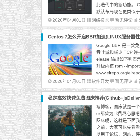
此迭代中的新功能。 GNOM
默认布局现在更类似于
2026年04月01日
网络技术
暂无评论
Centos 7怎么开启BBR加速(LINUX服务
Google BBR 是
吞吐量和减少 TCP 连接的延
elease 输出如下则表示已升级
升级内核 rpm --import ht
www.elrepo.org/elrepo-
2026年04月01日
软件开发
暂无评论
稳定高效快速免费图床推荐(Github+jsDelivr
写博客，图床就是一个
er都曾为此费尽心思
图床呢，这就是下面我要为
之前，大家可以先看看
以用于论坛、网站、评