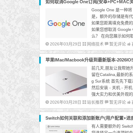
如何取消Google One订阅(安卓+PC+MAC
Google One 是一
是，额外的存储是有代
如果您距离填充免费的 1
如果您想取消 Google
么？ 在向您展示如何取消
2026年03月29日
网络技术
暂无评论
苹果IMac/Macbook升级到最新版本-2026I
前几天,朋友让我帮她升
留在Catalina,最新
g Sur系统 首先先下载
然后安装 - 关机 - 开机 -
强大实力和优美外观的
2026年03月28日
站长推荐
暂无评论
Switch如何关联和添加新账户(用户配置+进
有人需要额外的 Swi
您选择另一个选项时会