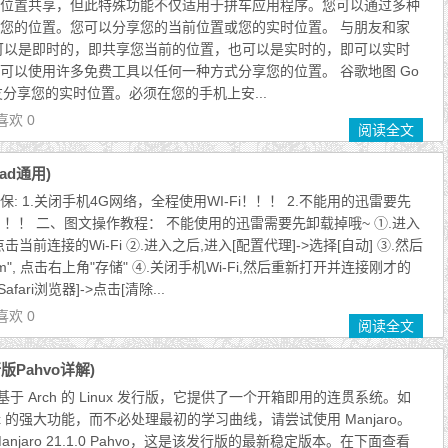
位置共享，但此特殊功能不仅适用于拼车应用程序。您可以通过多种
您的位置。您可以分享您的当前位置或您的实时位置。 与朋友和家
可以是即时的，即共享您当前的位置，也可以是实时的，即可以实时
可以使用许多免费工具以任何一种方式分享您的位置。 谷歌地图 Go
朋友分享您的实时位置。必须在您的手机上安...
喜欢 0
阅读全文
ad通用)
: 1.关闭手机4G网络，全程使用WI-Fi！！！ 2.不能用的迅雷要先
！！ 二、图文操作教程： 不能使用的迅雷需要先卸载掉哦~ ①.进入
,点击当前连接的Wi-Fi ②.进入之后,进入[配置代理]->选择[自动] ③.然后
pple.com", 点击右上角"存储" ④.关闭手机Wi-Fi,然后重新打开并连接刚才的
[Safari浏览器]->点击[清除...
喜欢 0
阅读全文
版Pahvo详解)
的基于 Arch 的 Linux 发行版，它提供了一个开箱即用的连贯系统。如
inux 的强大功能，而不必处理最初的学习曲线，请尝试使用 Manjaro。
njaro 21.1.0 Pahvo，这是该发行版的最新稳定版本。在下面查看