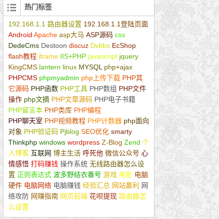
热门标签
192.168.1.1 路由器设置
192.168.1.1登陆页面
Android
Apache
asp大马
ASP源码
css
DedeCms
Destoon
discuz
Dvbbs
EcShop
flash教程
iframe
IIS+PHP
javascript
jquery
KingCMS
lantern
linux
MYSQL
php+ajax
PHPCMS
phpmyadmin
php上传下载
PHP其
它源码
PHP函数
PHP工具
PHP数组
PHP文件
操作
php文摘
PHP文章源码
PHP电子书籍
PHP留言本
PHP类库
PHP编程
PHP网店商城
PHP聊天室
PHP视频教程
PHP计数器
php面向
对象
PHP验证码
Pjblog
SEO优化
smarty
Thinkphp
windows
wordpress
Z-Blog
Zend
个
人博客
互联网
博主生活
呼死他
微信公众号
心
情感悟
打码赚钱
操作系统
无线路由器怎么设
置
正则表达式
波多野结衣番号
游戏
电影
电脑
硬件
电脑网络
电脑赚钱
经验汇总
网站赢利
网
络攻防
网赚指南
网页前端
花呗提现
路由器怎
么设置