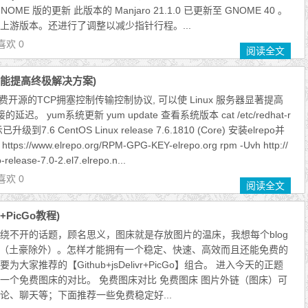
E 版的更新 此版本的 Manjaro 21.1.0 已更新至 GNOME 40 。
上游版本。还进行了调整以减少指针行程。...
喜欢 0
阅读全文
器性能提高终极解决方案)
一款免费开源的TCP拥塞控制传输控制协议, 可以使 Linux 服务器显著提高
迟。 yum系统更新 yum update 查看系统版本 cat /etc/redhat-r
到7.6 CentOS Linux release 7.6.1810 (Core) 安装elrepo并
tps://www.elrepo.org/RPM-GPG-KEY-elrepo.org rpm -Uvh http://
release-7.0-2.el7.elrepo.n...
喜欢 0
阅读全文
+PicGo教程)
绕不开的话题，顾名思义，图床就是存放图片的温床，我想每个blog
吧（土豪除外）。怎样才能拥有一个稳定、快速、高效而且还能免费的
大家推荐的【Github+jsDelivr+PicGo】组合。 进入今天的正题
一个免费图床的对比。 免费图床对比 免费图床 图片外链（图床）可
论、聊天等；下面推荐一些免费稳定好...