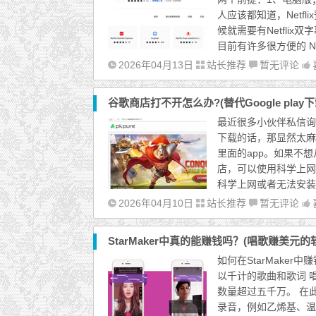
人应该都知道，Netf
候就需要有Netfli
目前有许多很方便的 Netf
2026年04月13日
站长推荐
暂无评论
谷歌商店打不开怎么办?(替代Google play下
最近很多小伙伴私信询
下载的话，那显然太麻烦
里面的app。如果不
店，可以使用科学上网的
科学上网或者无法安装GMS
2026年04月10日
站长推荐
暂无评论
StarMaker中真的能赚钱吗？(唱歌赚美元的软
如何在StarMaker
以千计的歌曲和歌词 
数量超过五千万。 在
录音，例如乙烯基、温