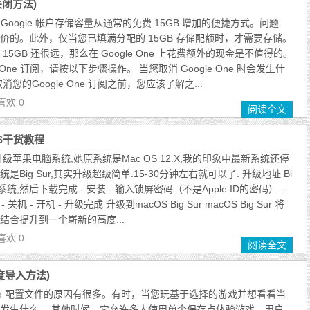
关闭方法)
种将 Google 帐户存储容量从通常的免费 15GB 增加的便捷方式。问题
价的。此外，仅当您已填满分配的 15GB 存储配额时，才需要存储。
5GB 还很远，那么在 Google One 上花费额外的现金是不值得的。
 One 订阅，请按以下步骤操作。 当您取消 Google One 时会发生什
您的Google One 订阅之前，您应该了解之...
喜欢 0
阅读全文
OS干货教程
级苹果电脑系统,她原系统是Mac OS 12.X,我的印象中最新系统还停
的系统是Big Sur,其实升级超级简单.15-30分钟左右就可以了. 升级地址 Bi
系统,然后下载完成 - 安装 - 输入锁屏密码（不是Apple ID的密码） -
 关机 - 开机 - 升级完成 升级到macOS Big Sur macOS Big Sur 将
结合提升到一个崭新的高度...
喜欢 0
阅读全文
度导入方法)
tch 配置文件的原因有很多。有时，当您玩基于选择的游戏并想看看当
发生什么。 其他时候，它允许多人使用单个保存点体验游戏。用户