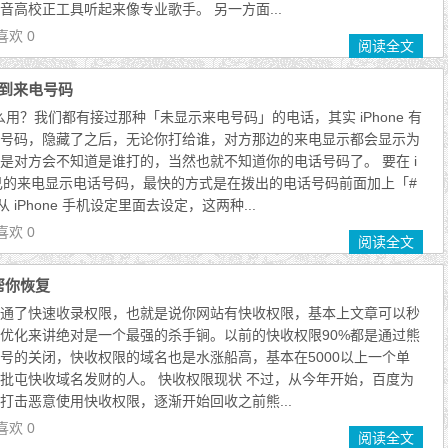
音高校正工具听起来像专业歌手。 另一方面...
喜欢 0
阅读全文
不到来电号码
要怎么用？我们都有接过那种「未显示来电号码」的电话，其实 iPhone 有
号码，隐藏了之后，无论你打给谁，对方那边的来电显示都会显示为
是对方会不知道是谁打的，当然也就不知道你的电话号码了。 要在 i
藏自己的来电显示电话号码，最快的方式是在拨出的电话号码前面加上「#
 iPhone 手机设定里面去设定，这两种...
喜欢 0
阅读全文
帮你恢复
通了快速收录权限，也就是说你网站有快收权限，基本上文章可以秒
优化来讲绝对是一个最强的杀手锏。以前的快收权限90%都是通过熊
号的关闭，快收权限的域名也是水涨船高，基本在5000以上一个单
批屯快收域名发财的人。 快收权限现状 不过，从今年开始，百度为
打击恶意使用快收权限，逐渐开始回收之前熊...
喜欢 0
阅读全文