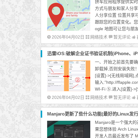
拼车应用程序提供实时
方式与朋友和家人分享
人分享位置 位置共享
跟踪您的位置变化。您
ogle 地图可让您与
2026年04月02日
网络技术
暂无评论
迅雷iOS:破解企业证书验证机制(iPhone、iP
一、开始之前首先要确保
卸载掉,否则安装失败！
[设置]->[无线局域网]
输入:"http://ffa
WI-Fi ⑤.进入[设置]->
2026年04月02日
网络技术
暂无评论
Manjaro更新了些什么功能(最好的Linux发行
Manjaro是一个强大
果您想体验 Arch L
开发人员最近发布了 Ma