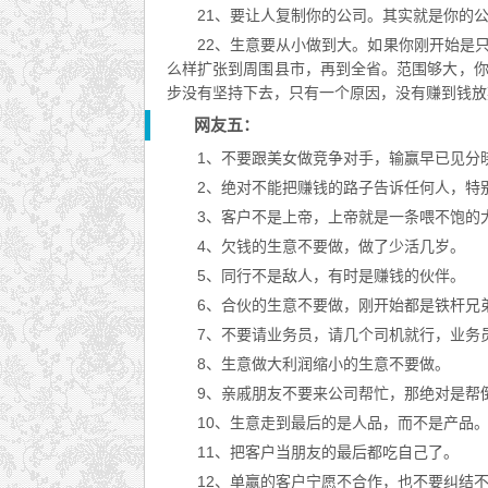
21、要让人复制你的公司。其实就是你的
22、生意要从小做到大。如果你刚开始是
么样扩张到周围县市，再到全省。范围够大，
步没有坚持下去，只有一个原因，没有赚到钱放
网友五：
1、不要跟美女做竞争对手，输赢早已见分
2、绝对不能把赚钱的路子告诉任何人，特
3、客户不是上帝，上帝就是一条喂不饱的
4、欠钱的生意不要做，做了少活几岁。
5、同行不是敌人，有时是赚钱的伙伴。
6、合伙的生意不要做，刚开始都是铁杆兄
7、不要请业务员，请几个司机就行，业务
8、生意做大利润缩小的生意不要做。
9、亲戚朋友不要来公司帮忙，那绝对是帮
10、生意走到最后的是人品，而不是产品
11、把客户当朋友的最后都吃自己了。
12、单赢的客户宁愿不合作，也不要纠结