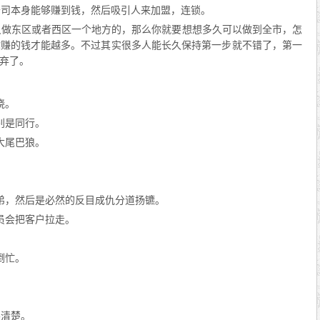
公司本身能够赚到钱，然后吸引人来加盟，连锁。
只做东区或者西区一个地方的，那么你就要想想多久可以做到全市，怎
你赚的钱才能越多。不过其实很多人能长久保持第一步就不错了，第一
弃了。
晓。
别是同行。
大尾巴狼。
弟，然后是必然的反目成仇分道扬镳。
员会把客户拉走。
倒忙。
。
不清楚。