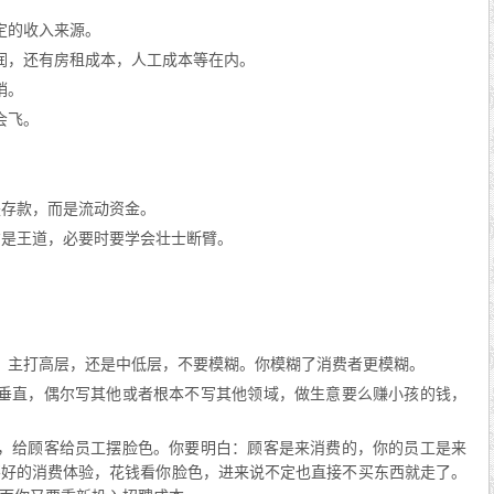
。
定的收入来源。
润，还有房租成本，人工成本等在内。
销。
会飞。
是存款，而是流动资金。
才是王道，必要时要学会壮士断臂。
。
，主打高层，还是中低层，不要模糊。你模糊了消费者更模糊。
有垂直，偶尔写其他或者根本不写其他领域，做生意要么赚小孩的钱，
了，给顾客给员工摆脸色。你要明白：顾客是来消费的，你的员工是来
不好的消费体验，花钱看你脸色，进来说不定也直接不买东西就走了。