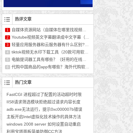
热评文章
自媒体资源网站（自媒体在哪里找视频资源）
1
Youtube视频英文字幕翻译成中文字幕（最新教程）
2
轻量应用服务器和云服务器有什么区别?哪个好用?
3
tiktok视频无水印下载工具（20款可用软件推荐）
4
电脑提词器工具有哪些？（好用的在线提词器分享）
5
代购中国商品的app有哪些？海外代购软件排行榜前十
6
热门文章
FastCGI 进程超过了配置的活动超时时限
IIS8请求筛选模块拒绝超过请求内容长度
adb.exe无法运行，提示0xc000007b错误
主板开启Intel虚拟化技术操作的具体方法
windows 2008 server 如何设置自动重启
利用宝塔面板简单防御CC方法