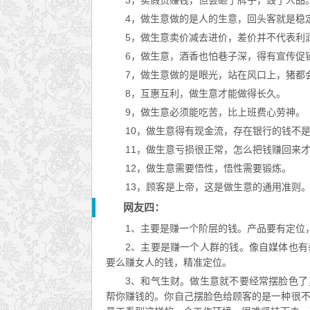
3，卖假货赚钱，但会砸了牌子，毁了人品
4，做生意做的是人的生意，回头客就是稳
5，做生意卖价减去进价，差价并不代表利
6，做生意，酒香也怕巷子深，得有宣传促
7，做生意做的是眼光，站在风口上，猪都
8，互惠互利，做生意才能做得长久。
9，做生意必须能吃苦，比上班费心劳神。
10，做生意得有现金流，存在银行的钱不
11，做生意亏损很正常，怎么把钱赚回来
12，做生意需要悟性，悟性需要锻炼。
13，顾客是上帝，这是做生意的通用准则
网友四：
1、主要是赚一个阶层的钱。产品要有定位
2、主要是赚一个人群的钱。像自媒体也
要么赚女人的钱，精准定位。
3、和气生财。做生意就不要经常摆脸色
帮你赚钱的。你自己摆脸色给顾客的是一种很