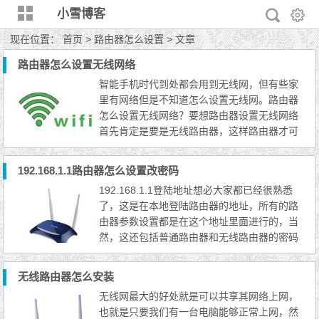
小雪博客
现在位置：
首页
> 路由器怎么设置 > 文章
路由器怎么设置无线网络
智能手机时代到处都会用到无线网，但有些家
里有网络但是不知道怎么设置无线网。路由器
怎么设置无线网络？要想路由器设置无线网络
首先肯定是要是无线路由器，这样路由器才可
以设置无线网络。 路由器怎么设置无线网络
无线路由器怎么设置网络 第一步： 新购买的
192.168.1.1路由器怎么设置改密码
路由器会有安装说明书的，说明书上面会标明
192.168.1.1登陆地址想必大家都已经很熟悉
输入的ip地址。比如下图无线路由器就需要输
了，这是在本地登陆路由器的地址，所有的路
入192.168.1.253，这个有的输入的不一样。
由器参数设置都是在这个地址里面进行的，当
无线路由器怎么...
然，这还包括普通路由器和无线路由器的密码
都是在这个地址里面进行设置的，每个品牌的
路由器密码更改都是大同小异的，如果我们忘
无线路由器怎么安装
记192.168.1.1的登陆密码，只需要初始化即
无线网最大的好处就是可以共享其网络上网，
可。
也就是只要我们有一台电脑能够正常上网，然