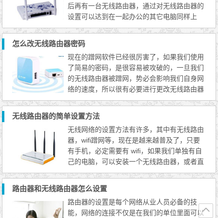
后再有一台无线路由器，通过对无线路由器的
设置可以达到在一起办公的其它电脑同样上
网，这样就节省了我们的上网成本，尤其是对
于家庭有多台电脑的用户来说，使用无线网就
怎么改无线路由器密码
更不必少了，如果有智能手机的话，就更需要
现在的蹭网软件已经很厉害了，如果我们使用
无线wifi了，而对于无线网络的安装也很简
了简易的密码，是很容易被攻破的，一旦我们
单，刚买来的路由器都有其说明，我们可以详
的无线路由器被蹭网，势必会影响我们自身网
细看一下。
络的速度，所以很有必要进行更改无线路由器
密码。
无线路由器的简单设置方法
无线网络的设置方法有许多，其中有无线路由
器，wifi蹭网等，现在是越来越普及了，只要
有手机，必定需要有 wifi，如果我们单独有自
己的电脑，可以安装一个无线路由器，或者直
接使用 wifi 共享精灵来设置无线网络，但前提
是电脑有无线网卡才能设置，当然，如果想要
路由器和无线路由器怎么设置
稳定的无线网，最好还是买台无线路由器，夏
路由器的设置是每个网络从业人员必备的技
日博客就无线路由器的设置作个简单总结，以
能，网络的连接不仅是在我们的单位里面可以
方便自己学习。