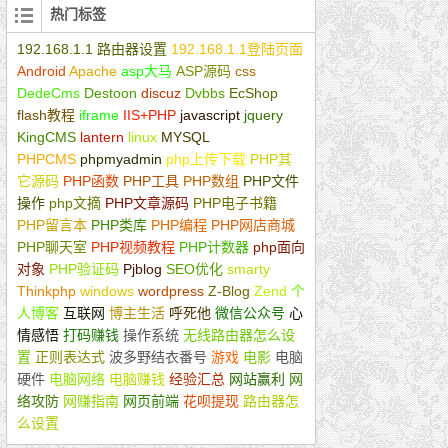
热门标签
192.168.1.1 路由器设置
192.168.1.1登陆页面
Android
Apache
asp大马
ASP源码
css
DedeCms
Destoon
discuz
Dvbbs
EcShop
flash教程
iframe
IIS+PHP
javascript
jquery
KingCMS
lantern
linux
MYSQL
php+ajax
PHPCMS
phpmyadmin
php上传下载
PHP其
它源码
PHP函数
PHP工具
PHP数组
PHP文件
操作
php文摘
PHP文章源码
PHP电子书籍
PHP留言本
PHP类库
PHP编程
PHP网店商城
PHP聊天室
PHP视频教程
PHP计数器
php面向
对象
PHP验证码
Pjblog
SEO优化
smarty
Thinkphp
windows
wordpress
Z-Blog
Zend
个
人博客
互联网
博主生活
呼死他
微信公众号
心
情感悟
打码赚钱
操作系统
无线路由器怎么设
置
正则表达式
波多野结衣番号
游戏
电影
电脑
硬件
电脑网络
电脑赚钱
经验汇总
网站赢利
网
络攻防
网赚指南
网页前端
花呗提现
路由器怎
么设置