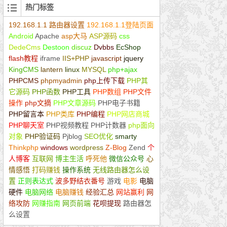
热门标签
192.168.1.1 路由器设置
192.168.1.1登陆页面
Android
Apache
asp大马
ASP源码
css
DedeCms
Destoon
discuz
Dvbbs
EcShop
flash教程
iframe
IIS+PHP
javascript
jquery
KingCMS
lantern
linux
MYSQL
php+ajax
PHPCMS
phpmyadmin
php上传下载
PHP其
它源码
PHP函数
PHP工具
PHP数组
PHP文件
操作
php文摘
PHP文章源码
PHP电子书籍
PHP留言本
PHP类库
PHP编程
PHP网店商城
PHP聊天室
PHP视频教程
PHP计数器
php面向
对象
PHP验证码
Pjblog
SEO优化
smarty
Thinkphp
windows
wordpress
Z-Blog
Zend
个
人博客
互联网
博主生活
呼死他
微信公众号
心
情感悟
打码赚钱
操作系统
无线路由器怎么设
置
正则表达式
波多野结衣番号
游戏
电影
电脑
硬件
电脑网络
电脑赚钱
经验汇总
网站赢利
网
络攻防
网赚指南
网页前端
花呗提现
路由器怎
么设置