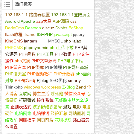
热门标签
192.168.1.1 路由器设置
192.168.1.1登陆页面
Android
Apache
asp大马
ASP源码
css
DedeCms
Destoon
discuz
Dvbbs
EcShop
flash教程
iframe
IIS+PHP
javascript
jquery
KingCMS
lantern
linux
MYSQL
php+ajax
PHPCMS
phpmyadmin
php上传下载
PHP其
它源码
PHP函数
PHP工具
PHP数组
PHP文件
操作
php文摘
PHP文章源码
PHP电子书籍
PHP留言本
PHP类库
PHP编程
PHP网店商城
PHP聊天室
PHP视频教程
PHP计数器
php面向
对象
PHP验证码
Pjblog
SEO优化
smarty
Thinkphp
windows
wordpress
Z-Blog
Zend
个
人博客
互联网
博主生活
呼死他
微信公众号
心
情感悟
打码赚钱
操作系统
无线路由器怎么设
置
正则表达式
波多野结衣番号
游戏
电影
电脑
硬件
电脑网络
电脑赚钱
经验汇总
网站赢利
网
络攻防
网赚指南
网页前端
花呗提现
路由器怎
么设置