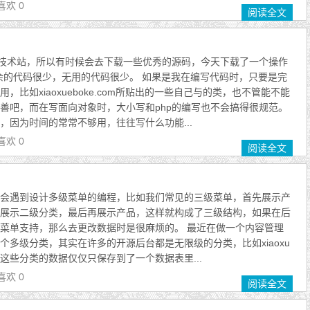
喜欢 0
阅读全文
的技术站，所以有时候会去下载一些优秀的源码，今天下载了一个操作
发现冗余的代码很少，无用的代码很少。 如果是我在编写代码时，只要是完
，比如xiaoxueboke.com所贴出的一些自己与的类，也不管能不能
善吧，而在写面向对象时，大小写和php的编写也不会搞得很规范。
，因为时间的常常不够用，往往写什么功能...
喜欢 0
阅读全文
常会遇到设计多级菜单的编程，比如我们常见的三级菜单，首先展示产
展示二级分类，最后再展示产品，这样就构成了三级结构，如果在后
菜单支持，那么去更改数据时是很麻烦的。 最近在做一个内容管理
个多级分类，其实在许多的开源后台都是无限级的分类，比如xiaoxu
台，而这些分类的数据仅仅只保存到了一个数据表里...
喜欢 0
阅读全文