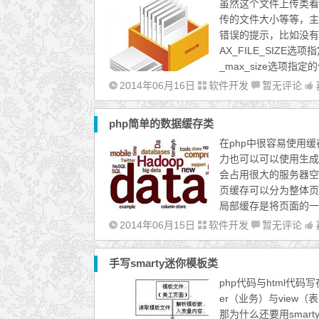
虽然这个文件上传类看
传的文件大小等等，主
错误的提示，比如没有
AX_FILE_SIZE选项
_max_size选项指
2014年06月16日
软件开发
暂无评论
php简单的数据缓存类
在php中很容易使用
力也可以可以使用生成
会占用很大的服务器空
页缓存可以分为整体页
局部缓存是将页面的一
2014年06月15日
软件开发
暂无评论
手写smarty迷你模板类
php代码与html代码写
er（业务）与view
那为什么还要用sma