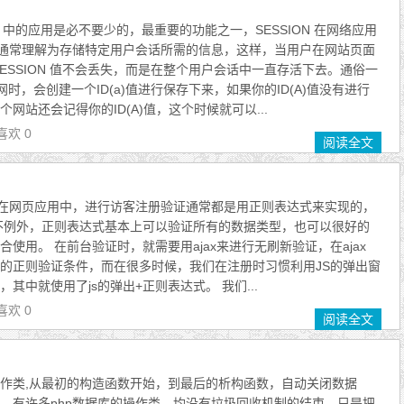
 php 中的应用是必不要少的，最重要的功能之一，SESSION 在网络应用
们通常理解为存储特定用户会话所需的信息，这样，当用户在网站页面
ESSION 值不会丢失，而是在整个用户会话中一直存活下去。通俗一
时，会创建一个ID(a)值进行保存下来，如果你的ID(A)值没有进行
网站还会记得你的ID(A)值，这个时候就可以...
喜欢 0
阅读全文
，在网页应用中，进行访客注册验证通常都是用正则表达式来实现的，
中也不例外，正则表达式基本上可以验证所有的数据类型，也可以很好的
使用。 在前台验证时，就需要用ajax来进行无刷新验证，在ajax
的正则验证条件，而在很多时候，我们在注册时习惯利用JS的弹出窗
其中就使用了js的弹出+正则表达式。 我们...
喜欢 0
阅读全文
作类,从最初的构造函数开始，到最后的析构函数，自动关闭数据
，有许多php数据库的操作类，均没有垃圾回收机制的结束，只是把