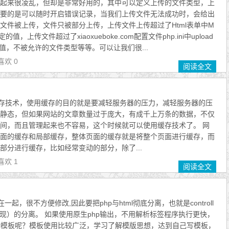
起来很凌乱，但却是非常好用的，其中可以定义上传的文件类型，上
要的是可以随时开启错误记录，当我们上传文件无法成功时，会给出
文件被上传，文件只被部分上传，上传文件上传超过了Html表单中M
指定的值，上传文件超过了xiaoxueboke.com配置文件php.ini中upload
定的值，不被允许的文件类型等等。可以让我们很...
喜欢 0
阅读全文
缓存技术，使用缓存的目的就是要减轻服务器的压力，减轻服务器的压
静态，但如果网站的文章数量过于庞大，有成千上万条的数据，不仅
间，而且管理起来也不容易，这个时候就可以使用缓存技术了。 网
面的缓存和局部缓存，整体页面的缓存就是将整个页面进行缓存，而
部分进行缓存，比如经常变动的部分，除了...
喜欢 1
阅读全文
在一起，很不方便修改,因此要把php与html彻底分离，也就是controll
（表现）的分离。 如果使用原生php输出，不用解析标签程序执行更快，
rty模板呢？模板使用比较广泛，学习了解模版思想，达到自己写模板，