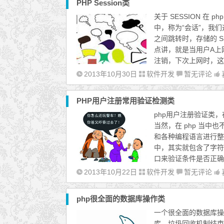
PHP Session类
关于 SESSION 在
中，称为“会话”，我
之间跳转时，存储的 S
点讲，就是当用户A上网
注销，下次上网时，这个
2013年10月30日
软件开发
暂无评论
PHP用户注册常用验证检测类
php用户注册验证类
当然，在 php 当
和各种编程语言进行整合
中，其实就包含了字符
口来验证条件是否正确，
2013年10月22日
软件开发
暂无评论
php很全面的数据库操作类
一个很全面的数据库操
库，垃圾回收机制结束