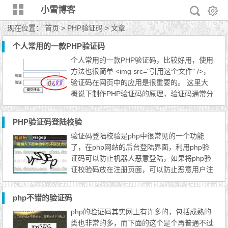
小雪博客
现在位置：
首页
> PHP验证码 > 文章
个人常用的一款PHP验证码
个人常用的一款PHP验证码，比较好用，使用
方法也很简单 <img src="引用这个文件" />，
验证码在网页中的应用是很重要的。 这里大
概说下制作PHP验证码的原理，验证码通常分
为图片和文字验证码，当然图片上也是文字，
文字又可以分为多种了，这是在制作验证码时
PHP验证码登陆校验
需要考虑的问题，比如生成中文的，字母的，
验证码登陆校验是php中很常见的一个功能
大小写的等等，直接生成文字就是文字验证码
了，在php网站的后台登陆界面，利用php验
了，再把生成的验证码合成图片，就是图片验
证码可以防止机器人恶意登陆，如果将php验
证码，道理是...
证校验码放在注册页面，可以防止恶意用户注
册，php验证码的校验功能已经是php中不可
缺少的一个功能了，也是使用率非常高的一个
php不错的验证码
功能，只要有注册或登陆的php应用程序中，
php的验证码其实网上有许多的，包括成熟的
都有php验证码登陆校验功能，php验证码源
类也非常的多，而下面的这个是个再普通不过
代码网上已经很多了，还有php成熟的类文件