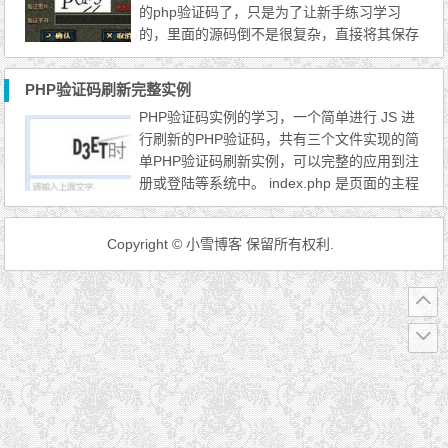
的php验证码了，只是为了让新手练习学习
也非常多，下面只是教大家将下...
的，里面的源码倒不是很复杂，直接将其保存
为.php，运行即可，而源码的实用方式也很简
单，就是判断 $_SESSION[‘yanzheng’] 的值
PHP验证码刷新完整实例
和自己提交的是否相同，如果相同那么就可以
PHP验证码实例的学习，一个简单进行 JS 进
验证通过，不是很难的原理，就不多介绍了，
行刷新的PHP验证码，共有三个文件实现的简
运行一下试试看吧。
单PHP验证码刷新实例，可以完整的应用到注
册或登陆等系统中。 index.php 是页面的主程
序，主要验证验证码的正确与否，可以验证输
出，按照这个方法可以应用到ph程序当中。 y
Copyright © 小雪博客 保留所有权利.
zm.js 验证码 JS 的刷新文件，主要实现无刷
新页面功能。 yzm.php 这个就是验证码的实
例文件了。。 其实这三个文件在使用的时候
可以整合成为一个文件...