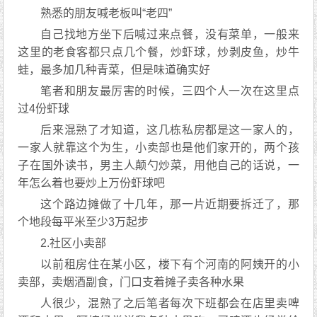
熟悉的朋友喊老板叫“老四”
自己找地方坐下后喊过来点餐，没有菜单，一般来
这里的老食客都只点几个餐，炒虾球，炒剥皮鱼，炒牛
蛙，最多加几种青菜，但是味道确实好
笔者和朋友最厉害的时候，三四个人一次在这里点
过4份虾球
后来混熟了才知道，这几栋私房都是这一家人的，
一家人就靠这个为生，小卖部也是他们家开的，两个孩
子在国外读书，男主人颠勺炒菜，用他自己的话说，一
年怎么着也要炒上万份虾球吧
这个路边摊做了十几年，那一片近期要拆迁了，那
个地段每平米至少3万起步
2.社区小卖部
以前租房住在某小区，楼下有个河南的阿姨开的小
卖部，卖烟酒副食，门口支着摊子卖各种水果
人很少，混熟了之后笔者每次下班都会在店里卖啤