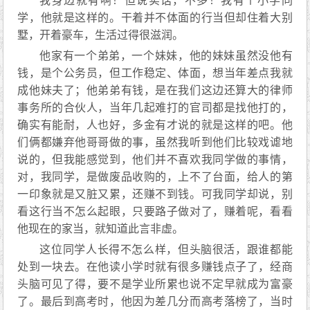
我身边就有啊！但说实话，不多！我有个小学同
学，他就是这样的。干着并不体面的行当但却住着大别
墅，开着豪车，生活过得很滋润。
他家有一个弟弟，一个妹妹，他的妹妹虽然没他有
钱，是个公务员，但工作稳定、体面，想当年差点我就
成他妹夫了；他弟弟有钱，是在我们这边还算大的律师
事务所的合伙人，当年几起难打的官司都是找他打的，
确实有能耐，人也好，多金有才说的就是这样的吧。他
们俩都嫌弃他哥哥做的事，虽然我听到他们比较戏谑地
说的，但我能感觉到，他们并不喜欢我同学做的事情，
对，我同学，是做废品收购的，上不了台面，给人的第
一印象就是又脏又累，还赚不到钱。可我同学却说，别
看这行当不怎么起眼，只要路子做对了，赚着呢，看看
他现在的家当，就知道此言非虚。
这位同学人长得不怎么样，但头脑很活，跟谁都能
处到一块去。在他读小学时就有很多赚钱点子了，经商
头脑可见了得，要不是学业所累也说不定早就成为富豪
了。最后到高考时，他因为差几分而高考落榜了，当时