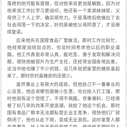
落榜的他可能有遗憾，但对他来说更加是解脱，因为对
他来说工作比学习更迫切，他还有一个弟弟妹妹呢，父
母供三个人上学，确实很吃力。于是落榜后他做出了去
社会闯荡一下的决定，好的是被他父母同意了，才没继
续复读。
后来他先在国营食品厂里做活。那时工作比较忙，
他经常是加班加点的，也没时间考虑他以后的职业道
路。他工作真是非常认真，能吃苦，善于发现和解决问
题，很快他被提升为生产主任，还经常全国各地出差。
这当中他也赚了不少的钱，没几年就把家里的楼房盖起
来了，那时农村盖楼房的还很少。
虽然事业上有很大的成就，但他自己干一番事业的
心没变，他总说哪怕是做小生意，也比给人打工强，那
时他就有这个觉悟了，不得不佩服。世事难料，已经席
卷了好几年的改革开放浪潮，就给了他这个机会，那时
国有食品厂根本无法跟私营企业主竞争，很快他们厂就
倒闭了，他也从此下岗，变成无业游民。这时家里人都
非常着急，托人找关系给安排工作。他说他不想给别人