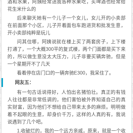
酒和水果，阿姨经常送我各种水果吃，买啤酒也经常给
花生米什么的
后来聊天她有一个儿子一个女儿，女儿开的小卖部
在前面那个小区，儿子开着面包车跑进货和批发生意，
开小卖部纯粹是玩儿
问其住哪，阿姨说就在楼上买了两套房子，上下楼
打通了，一个大概300平的复式楼，两个门面都是买下来
的，所以做生意没太大压力，儿子非要买辆奔驰，但是
一个星期开不了几天
看着停在店门口的一辆奔驰E300，我呆住了。
网友五：
有一句古话说得好，人怕出名猪怕壮。真正的有钱
人往往都是非常低调的，他们害怕被外界知道自己的真
实财富，因为他们不想给自己带来太多的麻烦。明明做
着不起眼的生意，却身价千万，这样的人真的有，我说
说遇到了几个吧。
1.收破烂的，我的一个远方亲戚，原来，就是一个收