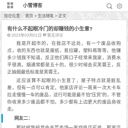
小雪博客
现在位置：
首页
>
生活随笔
> 正文
有什么不起眼冷门的却赚钱的小生意?
2023年03月01日
暂无评论
我是开超市的，在我店不远处，有一个废品收购
点，收的东西也就是废纸，易拉罐，塑料瓶等等，他赚
多少钱我不知道，反正他们两口子经常来我家，消费水
平很高，烟通常都是五十的，很少时候会买芙蓉王，反
正抽烟最低标准是芙蓉王。
这应该算不起眼的小生意了，屋子特点就是脏乱
差，但有一点可以肯定，他家店评论一周来一次大卡车
拉走慢慢一车的废品，这行可能是最不怕“压货”的，不管
你收来多少废品都不怕，多少都有上边更大的废品商收
走。
网友二：
那时候我经常会去菜市场一家烧鸡店买鸡，那家店