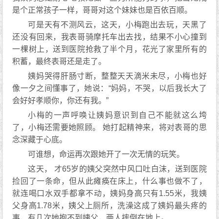
是个正常孩子一样，哥哥对这个妹妹也是百依百顺。
可是天有不测风云，这天，小梅跑出去玩，天黑了
还没有回来，我表哥骑摩托车出去找，结果不小心撞到
一棵树上，送到医院抢救了半个月，花光了家里所有的
积蓄，最终表哥还是走了。
姨妈哭得肝肠寸断，整整天天滴米未尽，小梅也好
像一夕之间懂事了，她说：“妈妈，不哭，以后我长大了
会好好孝顺你，你还有我。”
小梅的一声呼唤让姨妈意识到自己不能就这么垮
了，小梅还需要她照顾。 她打起精神来，将对表哥的思
念深藏于心底。
可谁想，命运再次跟她开了一次无情的玩笑。
这天， 才65岁的姨父突然中风口吐白沫，送到医院
捡回了一条命，但从此瘫痪在床上，什么事也做不了，
就连喝口水双手都拿不动，姨妈身高只有1.55米，我姨
父身高1.78米，姨父上厕所，洗澡这成了姨妈最头疼的
事，有几次她抱不到姨父，两人摔倒在地上。