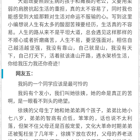
大姐既要照顾生病的孩子和瘫痪的老公，又要用柔
弱的肩膀抗起生活的重担，真的太不容易了，同时我也
能感受到大姐那颗对生活对命运不服输的心。写到这里
小编想说人生有太多的酸甜苦辣要经历，生活真的不容
易。人生的路从来不是平坦大道，总会遇见这样那样的
不顺心或者折磨痛苦，人生不易，要坚强面对。相信自
己越活越坚强，我没有靠山，自己就是山，我没有天
下，自己打天下，活着就该逢山开路，遇水架桥生活，
你给我压力我还你奇迹！
网友五：
我妈的一个同学应该是最可怜的
我妈有个发小，我们叫她徐姨，她的命是真正的苦
啊，是一眼看不到头的绝望。
徐姨的父母生了她和她弟弟两个孩子，弟弟比她小
七八岁，弟弟的智商有点低，笨笨的，话也说不太利
落，但架不住父母还是百般宠爱，文化大革命时期弟弟
还被冤枉坐了几年牢 ，徐姨下放在农村，父母的养老送