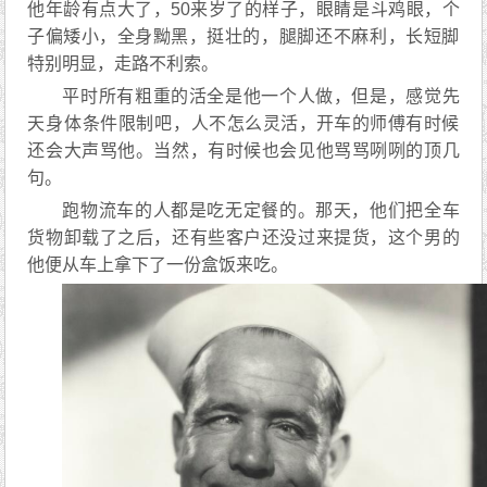
他年龄有点大了，50来岁了的样子，眼睛‬是‬斗鸡眼，个
子偏矮小，全身黝黑，挺壮的，腿脚‬还不麻利‬，长短脚‬
特别‬明显‬，走路‬不利索‬。
平时所有粗重的活全是他一个人做，但是，感觉先
天‬身体‬条件‬限制‬吧‬，人‬不怎么灵活，开车的师傅有时候‬
还会大声骂他。当然，有时候也会见他骂骂咧咧的顶几
句。
跑物流车的人都是吃无定餐的。那天，他们把全车
货物卸载了之后，还有些客户还没过来提货，这个男的
他便从车上拿下了一份盒饭来吃。