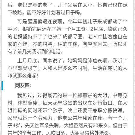
后，老妈是真的老了，儿子又实在太小，她自己也在走
下坡路，能不好好计划着过日子吗。
可是屋漏偏遭连夜雨，今年年初儿子来成都动了个
手术，报销完后还花了她一个月工资。2月底，染病已久
的老妈坚持不了了也来了成都寻医。老人牵挂着独自在
家的孙娃，养的鸡鸭，种的庄稼，有空就回去。所以才
有了前几天我听到的电话。
上月月底，同事说了，她妈妈是肺癌晚期，我听了
心里难受极了。人和人是多么不同啊，生活在底层的人
咋就那么难呢！
网友四：
我见过，过得最苦的是一位摊煎饼的大姐，中等身
材，体型偏瘦，每天起早贪黑的出现在步行街口，在大
姐忙碌的同时还带个孩子，晚上还要干兼职分拣快递，
家里就她一个劳动力，他老公常年瘫痪在床，有一个儿
子4岁，先天性耳朵失聪。大姐虽然只有30来岁，但由于
常年的辛苦工作，风吹日晒，大姐显得格外沧桑。