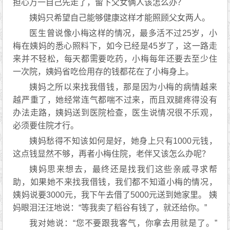
担心万一自己先走了，留下父女俩人该怎么办？
姨妈只希望自己能够健康这样才能照顾父女两人。
医生曾说像小梅这样的情况，最多活不过25岁，小
梅在姨妈的悉心照料下，如今已经是45岁了，这一路走
来并不轻松，每天都需要吃药，小梅每年还要去至少住
一次院，姨妈省吃俭用存的钱都花在了小梅身上。
姨妈之所以来找我借钱，那是因为小梅的病情越来
越严重了，她经常连气都喘不过来，而且双腿疼得没有
办法走路，姨妈送到医院检查，医生说情况很不乐观，
必须要住院才行。
姨妈愁得不知该如何是好，她身上只有1000元钱，
这点钱显然不够，再者小梅住院，老伴又该怎么办呢？
姨妈思来想去，最终还是找我们这些亲戚寻求帮
助，如果她不来找我借钱，我们都不知道小梅的情况，
姨妈说要3000元，我下午去借了5000元送到她家里。 姨
妈眼泪汪汪地说：“等我卖了稻谷有钱了，就还给你。”
我对她说：“您不要跟我客气，你拿去用就是了。”