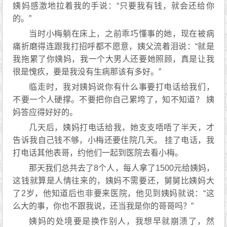
姨妈感激地拉着我的手说：“只要我有钱，就会还给你
的。”
当时小梅躺在床上，之前乖巧懂事的她，现在被病
痛折磨得连跟我打招呼都不愿意，姨父流着泪说：“就是
我拖累了你姨妈，我一个大男人还要她照顾，真是让我
很是愧疚，要是我没有生病那该有多好。”
临走时，我对姨妈说你有什么事要打电话给我们，
不要一个人硬撑。不要把你自己累垮了，知不知道？ 姨
妈答应得好好的。
几天后，姨妈打电话给我，她支支唔唔了半天，才
告诉我自己钱不够，小梅还要住院几天。 挂了电话，我
打电话其他表哥，约他们一起到医院去看小梅。
那天我们总共去了8个人，每人拿了1500元给姨妈，
这钱就算是人情往来的，姨妈不需要还，舅舅比姨妈大
了2岁，他知道后也非要来医院，他见到姨妈就说：“这
么大的事，你也不跟我说，还当我是你的哥哥吗？”
姨妈的处境要是换作别人，我想早就崩溃了，然