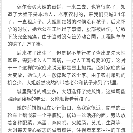
偶尔会买大姐的煎饼，一来二去，也算很熟了，知
道了大姐不是本地人，老家农村的，来我们县城3.4年
了，一直租房子。大姐刚结婚的时候没有孩子，后来怀
孕的时候，她老公在工地出了事情，腰部被砸伤，导致
下肢完全瘫痪，由于当时没有签劳动合同，工程队草草
的赔了几万了事。
后来孩子出生了，但是祸不单行孩子查出是先天性
耳聋，需要植入人工耳蜗，一对人工耳蜗要30万，这对
于一个这样的家庭来说无疑是雪上加霜。面对家庭的巨
大变故，她似男人一般撑起了这个家。由于农村赚钱的
机会少，大姐毅然决然的带着老公和孩子来到了城里。
城里赚钱的机会多，大姐选择了摊煎饼，这样既能
照顾到瘫痪的老公，又能顺带看着孩子。
她的煎饼摊就在步行街口，离我家很近，简单的三
轮车上镶嵌着一个平底锅，锅边一盆活好的面，旁边放
着各种配菜，鸡蛋，鸡肉卷，火腿肠，黄瓜，生菜等，
大姐每天专心致志的做着煎饼，注视着来来往往的车流