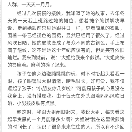
人群，一天天一月月。
经过几次慢慢的接触，我知道了她的故事，去年冬
天的一天我上班路过她的摊位，想着摊个煎饼解决早
饭，走到她跟前只见她跟往日一样，穿着简单的衣服，
围着一条已经褪色的围裙，显然已经用了很久了，经过
风吹日晒，她的皮肤变成了与众不同的古铜色，手上布
满了皱纹，这不是她这个年纪应该有的，但是笑容依旧
灿烂。我来到摊前，说：“大姐给我来个煎饼。”大姐爽快
的答应着。麻利的摊了起来。
孩子在他旁边碰蹦跳跳的玩，时不时抬起头看我一
眼，孩子眼镜很大很清澈，睫毛很长，好可爱，我不仅
逗起了孩子：“小朋友你几岁啦？”可能是孩子的心思没在
我身上，没有搭理我。由于每天在外头跟着妈妈风吹日
晒，小男孩皮肤有点黑。
趁这时，我跟大姐闲聊起来，我说大姐，每天看您
起早贪黑的一个月能赚多少啊？大姐说“我在这里做煎饼
的时间长了，认识了很多来来往往的人，所以有不少回