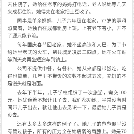
去住院了，她给在老家的妈妈打电话，老人说她等几天
来成都住院，她得先在老家把土豆收了。
同事是单亲妈妈，儿子六年级在老家，77岁的寡母
照管着，她独自在成都租房上班。上有老下有小，开不
了源只能节流。
每年国庆春节回老家，她不坐高铁和大巴，为了节
约她坐老式的火车，到县城是凌晨三四点，她在火车站
等到天亮再坐短途车到镇上。
公司不提供中餐，有餐补，她从来都是带饭吃，吃
得也简单，几年里不带饭的次数不超过五次，充饥的不
是馒头就是泡面。
去年下半年，儿子学校组织了一次旅游，需交100
元。她犹豫着不想让儿子去，我们都劝她，平常没有时
间带儿子出去，就让他出去见识一下，最后她儿子真是
没去。
还有太多太多这样的例子了。她儿子的爸爸似乎没
有管过孩子，所有的压力全在她瘦弱的肩膀上。她是70