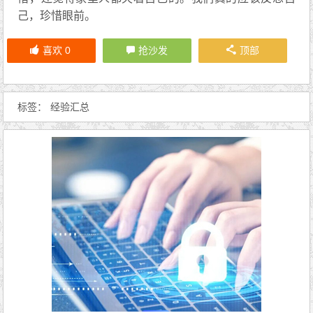
己，珍惜‬眼前。
喜欢
0
抢沙发
顶部
标签：
经验汇总