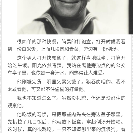
很简单的那种快餐，简易的打饱盒，打开时候我看
到一份白米饭，上面几块肉和青菜，旁边有一份例汤。
这个男人打开快餐盒子，就这样盘地就坐，打算开
始吃午饭。阳光依然毒辣，我站在离他旁边点的的公交
车亭子里，也依然一身汗水，闷热得让人难受。
他刚搬完货，明显又累又饿了。狼吞虎咽的。我不
太敢看他，可又忍不住偷偷的打量他。
我也不知道怎么了。虽然没礼貌，但还是没忍住的
观察他。
他吃饭的习惯，是把那些肉先夹在旁边盖子那里，
先扒拉了几口饭后，他就放下饭盒，拿起例汤开始喝。
这时候，真的很戏剧，一只不知道哪里来的流浪狗，看