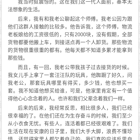
我当时挺震惊的。这在我们这一代人面前，基本无
法想象的生活。
后来，我有和我老公聊起这个师傅。我老公因为跟
他们这群人接触的比较多。他告诉我，这个师傅，物流
老板娘给的工资很低的，只有2000块，没有假期，全部
货物都要他搬上车，到接送点再一个人卸货。那些物流
的货物很重很重的都有。他每天都不知道多累才能拿到
那些钱。
而且，有一回，我老公带我孩子过去接货的时候。
我女儿手上拿了一套汪汪队的玩具，他踟蹰了好久，问
我老公，那套玩具哪里有得买，多少钱，他也想买一
套。我不知道他想买给谁，可是，他家里肯定有一个值
得他心心念念着的人。也许和我们父辈念着我们一样。
后来的后来，我经常反思，相比很多人，我们已经
很幸福的了。在他们还在为生存奋斗的时候，我们至少
从小衣食无忧。有些人，连活着都已经很艰难了。我们
生活在现在安康的日子里，我们大手大脚，浪费不懂珍
惜，还觉得家里人都欠着自己的。我们真的‬应该反思自