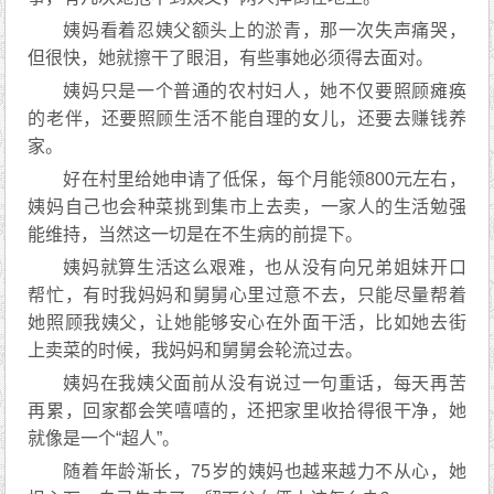
姨妈看着忍姨父额头上的淤青，那一次失声痛哭，
但很快，她就擦干了眼泪，有些事她必须得去面对。
姨妈只是一个普通的农村妇人，她不仅要照顾瘫痪
的老伴，还要照顾生活不能自理的女儿，还要去赚钱养
家。
好在村里给她申请了低保，每个月能领800元左右，
姨妈自己也会种菜挑到集市上去卖，一家人的生活勉强
能维持，当然这一切是在不生病的前提下。
姨妈就算生活这么艰难，也从没有向兄弟姐妹开口
帮忙，有时我妈妈和舅舅心里过意不去，只能尽量帮着
她照顾我姨父，让她能够安心在外面干活，比如她去街
上卖菜的时候，我妈妈和舅舅会轮流过去。
姨妈在我姨父面前从没有说过一句重话，每天再苦
再累，回家都会笑嘻嘻的，还把家里收拾得很干净，她
就像是一个“超人”。
随着年龄渐长，75岁的姨妈也越来越力不从心，她