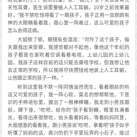
天性耳聋，医生说需要植入人工耳蜗，10岁之前效果最
好，”我不禁吃惊得看了一眼孩子，孩子正用一双炯炯有
神的大眼睛看着我，我心里一阵难过，这么可爱的孩子
怎么会得这病。
大姐顿了顿，眼镜有些湿润：“可怜了这个孩子，每
天跟我出来受罪，我感觉都对不起他，像他这个年纪的
孩子都是在家吹着空调看着电视，上幼儿园的上幼儿
园，我孩子这样目前的话只能去聋哑学校，但我想让他
去正常的学校，所以我得尽快攒钱给他装上人工耳蜗，
让他跟正常的孩子一样。”
听到这里我不禁一阵同情油然而生，看着眼前的听
话又可爱的孩子，我一阵心软，莫名的想帮帮他，下意
识的手伸进包里，摸出了一根棒棒糖，我走到小男孩跟
前，蹲下身，“吃吧，给你的”孩子看到糖，眼里充满着
光，看得出来很想吃，抬头看着妈妈，等着妈妈同意，
大姐感激的看着我，跟小男孩说“吃吧，拿着吧”孩子似乎
听懂了妈妈的话，高兴的扔下手里玩弄的小石子，接过