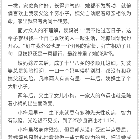
一拔，家庭条件好，长得帅气的，她都不为所动，就偏
偏喜欢上我姨父这个穷小子，姨父自幼跟着母亲相依为
命，家里就只有两间土砖房。
面对众人的不理解，姨妈说：“我不怕过苦日子，这
辈子就想找一个自己喜欢的人一起生活，吃糠咽菜我也
开心。” 好在我外公也是一个开明的家长，好言相劝了几
句，见姨妈还是一意孤行，最终尊重了她的选择。
姨妈嫁过去后，成了十里八乡的孝顺儿媳妇，对婆
婆总是笑脸相迎，一口一个妈叫得特别甜，都没有和我
姨父红过脸，凡事两人有商有量，一年后，姨妈生了个
大胖小子。
两年后，又生了女儿小梅，一家人的命运也就是随
着小梅的出生而改变。
小梅是早产，生下来就患有多种先天性疾病，智力
有缺陷，光吃饭不见长，到了25岁身高也才1.1米。
小梅虽然身体残疾，但是却从没有受过半点委屈，
我姨妈总是耐心地教她做一些力所能力的事，把当她成