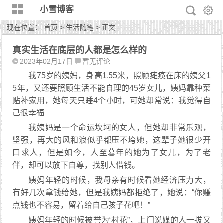
小雪博客
现在位置：
首页
>
生活随笔
> 正文
真实生活在底层的人都是怎么样的
2023年02月17日
暂无评论
我75岁的姨妈，身高1.55米，照顾瘫痪在床的姨父1
5年，又还要照顾生活不能自理的45岁女儿，姨妈靠种菜
贴补家用，她每天只睡4个小时，可她却常说：我觉得自
己很幸福
我姨妈是一个命运坎坷的女人，但她却非常乐观，
坚强，再大的风和浪似乎都压不垮她，这辈子她很少开
口求人，但是如今，人至暮年的她为了女儿，为了老
伴，却可以放下自尊，找别人借钱。
姨妈年轻的时候，我母亲有时候看她经济压力大，
有好几次拿钱给她，但是我姨妈都拒绝了，她说：“你赚
点钱也不容易，留着给自己孩子花吧！”
姨妈年轻的时候被誉为“村花”，上门说媒的人一拔又