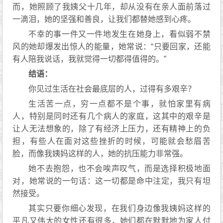
而，她照顾了我姨父十几年，却从没有在亲人面前落过
一滴泪，她的坚强和善良，让我们都替她感到心疼。
不幸的事一件又一件地发生在她身上，看似弱不禁
风的她却爆发出惊人的能量，她常说：“只要回家，还能
有人陪我说话，我就觉得一切都得值得的。”
结语：
你见过生活在社会最底层的人，过得有多艰辛？
生活苦一点，穷一点都不是个事，就怕家里有病
人，特别是同时还有几个病人的家庭，这其中的艰辛是
让人无法想象的，除了有经济上压力，还有精神上的负
担，有些人在面对这些挫折的时候，可能就会愁眉苦
脸，而像我姨妈这样的人，她的抗压能力非常强。
她不去抱怨，也不会唉声叹气，而是选择积极地面
对，她常说的一句话：这一切都是命中注定，我只有坦
然接受。
其实只要你细心发现，在我们身边像我姨妈这样的
平凡又伟大的女性还有很多，她们都在默默地为家人付