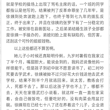
就是学校的操场上出现了骂毛主席的话，一个班的同学
都指认是他写的，结果被判了反革命罪坐了几年牢，是
徐姨到处奔波跑上跑下，也终于等到七九年的拨乱反
正，终于出来了，并且在徐姨的张罗下有了一分稳定的
工作，被安排在县兽医站 。之后弟弟结婚生孩子全部都
是徐姨一手操办的，弟媳妇脸上是有缺陷的，但厉害，
还刮这个可怜的姐姐钱物。
以上这些都还不算苦啊。
她儿子小时候还真聪明伶俐，九岁时暑假在我家过
了半个月，嘴甜胆大，能说会到的，我妈还说像他妈一
样很能干。但是孩子到初中就不愿意读书了，初二时吵
死要去学武术，徐姨被拗不过只好花大价钱送他去武术
学校，结果不到半个月就逃回来，说太苦，教练会打
人，死都不去了。那以后这孩子学也不上了，哪都不
去，天天在家借武打小说看，就这样一直一直在家呆
着，会自己做饭吃，但要吃好的，没有肉菜会甩盆打
碗。徐姨现在已经七十八了还在养着这个儿子，企业退