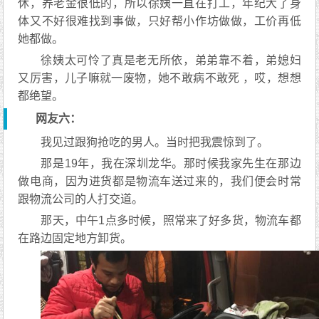
休，养老金很低的，所以徐姨一直在打工，年纪大了身
体又不好很难找到事做，只好帮小作坊做做，工价再低
她都做。
徐姨太可怜了真是老无所依，弟弟靠不着，弟媳妇
又厉害，儿子嘛就一废物，她不敢病不敢死 ，哎，想想
都绝望。
网友六：
我见过跟狗抢吃的男人。当时把我震惊到了。
那是19年，我在深圳龙华。那时候我家先生在那边
做电商，因为进货都是物流车送过来的，我们便会时常
跟物流公司的人打交道。
那天，中午1点多时候，照常来了好多货，物流车都
在路边固定地方卸货。