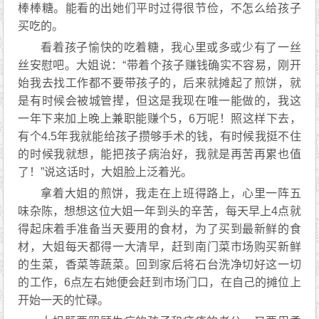
棒棒糖。能看的出她们平时过得很节俭，不怎么给孩子
买吃的。
看着孩子愉快的吃着糖，我心里或多或少有了一丝
丝安慰吧。大姐说：“带着个孩子赚钱确实不容易，刚开
始我去找工作都不要带孩子的，后来就摊起了煎饼，就
是有时候会被城管撵，但这是我现在唯一能做的，我这
一年下来加上晚上兼职能赚个5，6万呢！照这样下去，
有个4.5年我就能给孩子攒够手术的钱，有时候我挺不住
的时候我就想，能把孩子病治好，我就是再苦再累也值
了！”说这话时，大姐脸上泛着光。
拿着大姐的煎饼，我走在上班得路上，心里一阵五
味杂陈，想想这位大姐一年到头的辛苦，每天早上4点就
得起床着手准备当天要用的食材，为了买到最新鲜的食
材，大姐每天都得一大清早，赶到南门菜市场购买新鲜
的生菜，香菜等蔬菜。回到家后将石台洗净切好这一切
的工作，6点左右她便会赶到市场门口，在自己的摊位上
开始一天的忙碌。