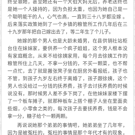
终全靠她，甚至她还有一个大伯大妈无后，养老送终也
是她一个人操持的，因为负担太重，也因为她自己是一
个聪明能干的人，心气也高，一直到三十八岁都没嫁 。
后来落实政策她到了一个乡镇的粮管所工作几年后在三
十九岁那年把自己嫁出去了，等二年生了个儿子。
她嫁的那个男人也是大龄未婚男，在县供销社站柜
台住在妹妹家，要供养一个疯子姐姐，这个男人根本没
有家庭概念，从来不给徐姨家用，每个月去徐姨工作的
粮管所住上几天，不拿一分钱的，不买一颗菜，也不帮
一点忙，去了就是搬张凳子坐在厨房外看报纸，孩子也
不管，到孩子九岁左右终于离婚了，孩子跟徐姨，这个
男人也没给过一分钱的抚养费，孩子去讨抚养费的时候
说没有，那时候男人差不多下岗了，在他妹妹家楼下摆
了一个板车摊子，就那种板车上搭个棚子人坐在里面卖
些烟，小零食之类的，每次孩子去要抚养费，钱是不会
拿一分，糖子给个一颗两颗。
再说说她那个弟弟的事情吧，她弟弟坐了几年牢，
因为是被冤枉的，冤枉的事情是那个年代才有的现象，