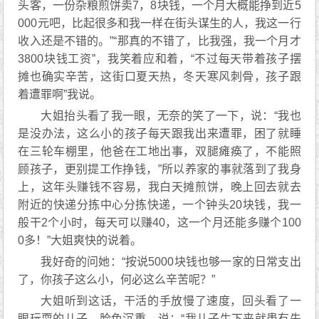
头客，一份杂粮煎饼卖7，8块钱，一个月大概能挣到近5
000元吧，比起很多和我一样在街头谋生的人，我这一行
收入还是不错的。”“那真的不错了，比我强，我一个月才
3800块钱工资”，我笑着应和着，“不过每天带着孩子摆
摊也确实辛苦，这街口夏天热，冬天寒风刺骨，孩子跟
着遭罪啊”我说。
大姐抬头看了我一眼，无奈的笑了一下，说：“我也
是没办法，这么小的孩子每天跟我出来遭罪，困了就睡
在三轮车棚里，他爸在工地出事，双腿瘫痪了，不能照
顾孩子，更别提工作挣钱，”所以养家的事就落到了我身
上，这年头赚钱不容易，我白天摊煎饼，晚上回去就去
附近的快递分拣中心分拣快递，一个钟头20块钱，我一
般干2个小时，每天可以赚40，这一个月还能多赚个100
0多！”大姐爽快的说着。
我好奇的问她：“按说5000块钱也够一家的日常支出
了，你孩子这么小，何必这么辛苦呢？”
大姐听到这话，干活的手放慢了速度，回头看了一
眼玩耍的儿子，脸色沉重，说：“我儿子生下来就患有先