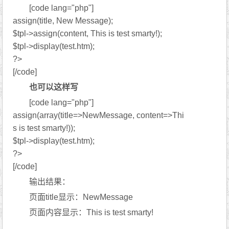
[code lang="php"]
assign(title, New Message);
$tpl->assign(content, This is test smarty!);
$tpl->display(test.htm);
?>
[/code]
也可以这样写
[code lang="php"]
assign(array(title=>NewMessage, content=>Thi
s is test smarty!));
$tpl->display(test.htm);
?>
[/code]
输出结果：
页面title显示：NewMessage
页面内容显示：This is test smarty!